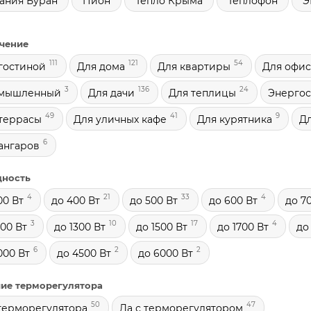
ания Буран
Пион
Тепло Крыма
Теплофон
Э
чение
111
121
54
гостиной
Для дома
Для квартиры
Для офис
3
136
24
мышленный
Для дачи
Для теплицы
Энерго
49
41
9
террасы
Для уличных кафе
Для курятника
Дл
6
ангаров
ность
4
21
33
4
00 Вт
до 400 Вт
до 500 Вт
до 600 Вт
до 7
3
10
17
4
200 Вт
до 1300 Вт
до 1500 Вт
до 1700 Вт
до
6
2
2
000 Вт
до 4500 Вт
до 6000 Вт
ие терморегулятора
50
47
терморегулятора
Да с терморегулятором