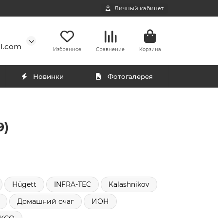
Личный кабинет
l.com
Избранное
Сравнение
Корзина
Новинки
Фотогалерея
9)
Hügett
INFRA-TEC
Kalashnikov
Домашний очаг
ИОН