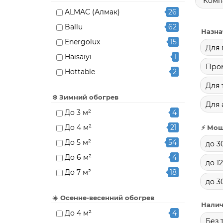
Комп
ALMAC (Алмак)
26
Ballu
62
Назна
Energolux
15
Для 
Haisaiyi
1
Про
Hottable
2
Для 
Hügett
20
❄️ Зимний обогрев
INFRA-TEC
4
Для 
До 3 м²
4
Kalashnikov
15
До 4 м²
21
⚡ Мощ
Luxeva
13
До 5 м²
54
до 3
MasterLeto
1
До 6 м²
4
Optima
3
до 1
До 7 м²
18
Veito
15
до 3
До 8 м²
12
Бархатный сезон
19
☀️ Осенне-весенний обогрев
До 10 м²
19
Налич
Домашний очаг
21
До 4 м²
4
До 12 м²
2
ИОН
9
Без 