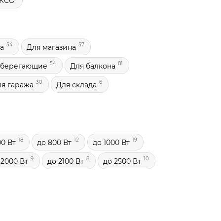
КСО
54
57
а
Для магазина
54
81
сберегающие
Для балкона
30
6
я гаража
Для склада
18
12
19
00 Вт
до 800 Вт
до 1000 Вт
9
8
10
 2000 Вт
до 2100 Вт
до 2500 Вт