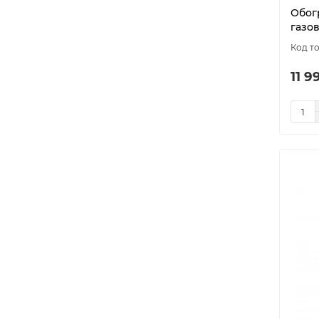
Обог
газов
11 9