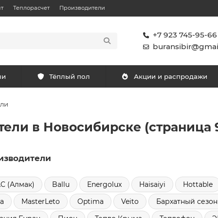
т
Теплорасчет
Производители
+7 923 745-95-66
buransibir@gmai
ли
Тёплый пол
Акции и распродажи
ели
ели в Новосибирске (страница 
изводители
C (Алмак)
Ballu
Energolux
Haisaiyi
Hottable
a
MasterLeto
Optima
Veito
Бархатный сезон