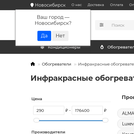
Новосибирск
О нас
Доставка
Оплата
Оп
Ваш город —
Новосибирск
?
КАТАЛОГ
Кондиционеры
Обогревате
Обогреватели
Инфракрасные обогреват
Инфракрасные обогреват
Про
Цена
₽ -
₽
ALMA
Luxev
Производители