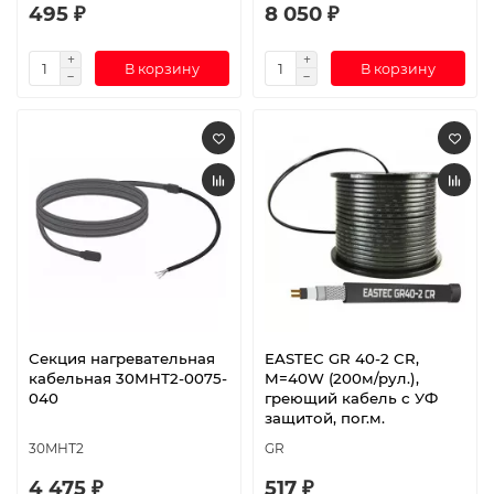
495 ₽
8 050 ₽
В корзину
В корзину
Секция нагревательная
EASTEC GR 40-2 CR,
кабельная 30МНТ2-0075-
M=40W (200м/рул.),
040
греющий кабель с УФ
защитой, пог.м.
30МНТ2
GR
4 475 ₽
517 ₽