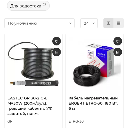
33
Для водостока
EASTEC GR 30-2 CR,
Кабель нагревательный
M=30W (200м/рул.),
ERGERT ETRG-30, 180 Вт,
греющий кабель с УФ
6 м
защитой, пог.м.
GR
ETRG-30