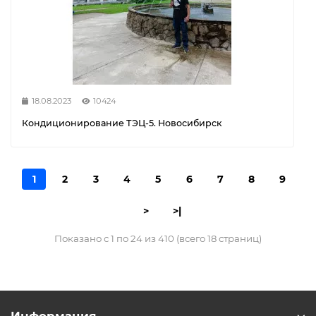
18.08.2023
10424
Кондиционирование ТЭЦ-5. Новосибирск
1
2
3
4
5
6
7
8
9
>
>|
Показано с 1 по 24 из 410 (всего 18 страниц)