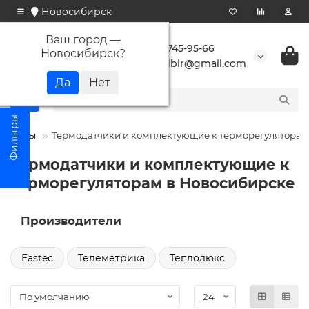
Новосибирск
Ваш город —
+7 923 745-95-66
Новосибирск
?
buransibir@gmail.com
уляторы
Термодатчики и комплектующие к терморегуляторам
Термодатчики и комплектующие к
терморегуляторам в Новосибирске
Производители
Eastec
Телеметрика
Теплолюкс