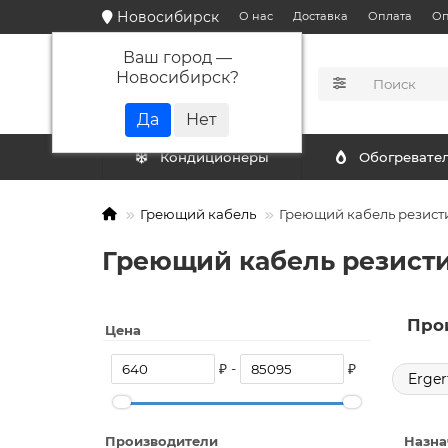
Новосибирск
О нас
Доставка
Оплата
Оп
Ваш город —
Новосибирск
?
КАТАЛОГ
Кондиционеры
Обогревате
Греющий кабель
Греющий кабель резис
Греющий кабель резист
Про
Цена
₽ -
₽
Erger
Производители
Назна