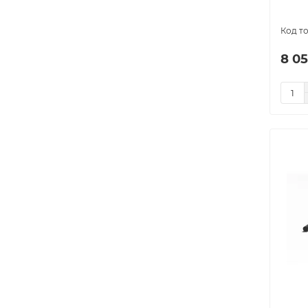
model-8244
1
model-8245
1
model-8246
1
8 05
model-8247
1
model-8248
1
model-8249
1
model-8250
1
model-8251
1
Кабель РиМ
5