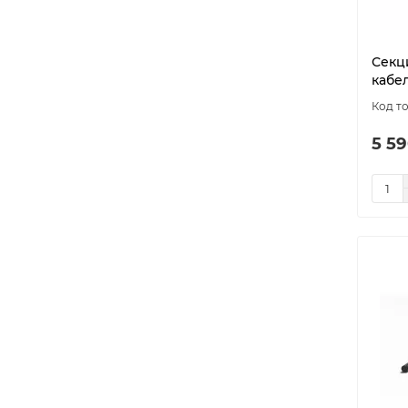
Секц
кабе
5 59