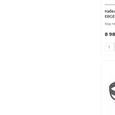
Кабе
ERGER
8 98