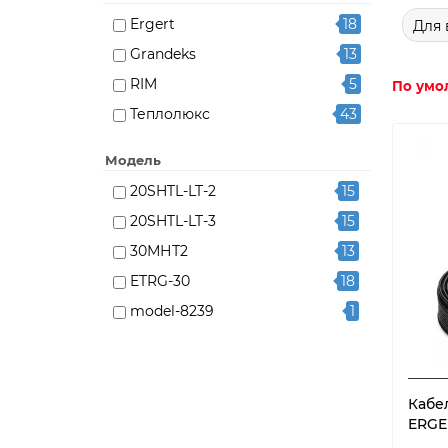
Ergert
18
Для 
Grandeks
13
RIM
5
По умо
Теплолюкс
43
Модель
20SHTL-LT-2
15
20SHTL-LT-3
15
30МНТ2
13
ETRG-30
18
model-8239
1
model-8240
1
model-8241
1
model-8242
1
Кабе
ERGER
model-8243
1