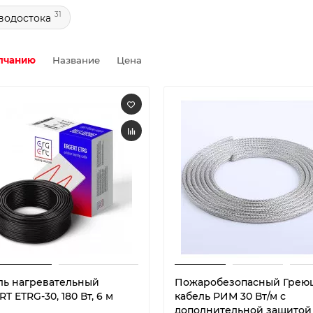
31
водостока
лчанию
Название
Цена
ль нагревательный
Пожаробезопасный Грею
T ETRG-30, 180 Вт, 6 м
кабель РИМ 30 Вт/м с
дополнительной защитой