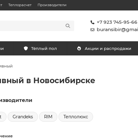
т
Теплорасчет
Производители
+7 923 745-95-66
buransibir@gmai
ли
Тёплый пол
Акции и распродажи
тивный
ивный в Новосибирске
изводители
t
Grandeks
RIM
Теплолюкс
чение