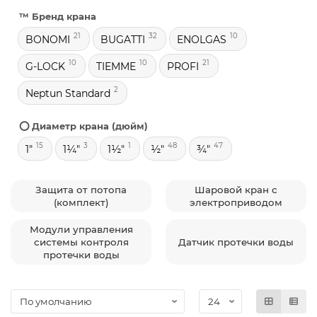
™️ Бренд крана
21
32
10
BONOMI
BUGATTI
ENOLGAS
10
10
21
G-LOCK
TIEMME
PROFI
2
Neptun Standard
⭕ Диаметр крана (дюйм)
15
3
1
48
47
1"
1¼"
1½"
½"
¾"
Защита от потопа
Шаровой кран с
(комплект)
электроприводом
Модули управления
системы контроля
Датчик протечки воды
протечки воды