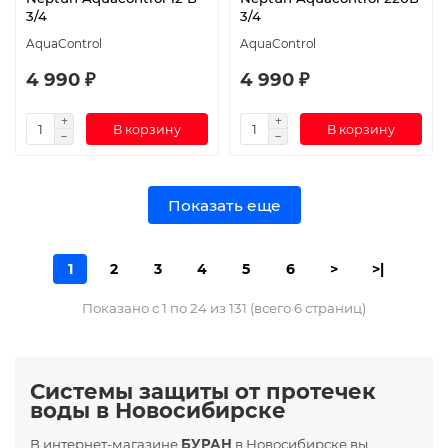
3/4
3/4
AquaControl
AquaControl
4 990 ₽
4 990 ₽
В корзину
В корзину
Показать еще
1
2
3
4
5
6
>
>|
Показано с 1 по 24 из 131 (всего 6 страниц)
Системы защиты от протечек
воды в Новосибирске
В интернет-магазине
БУРАН
в Новосибирске вы