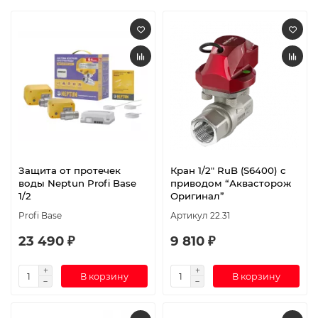
Защита от протечек
Кран 1/2″ RuB (S6400) c
воды Neptun Profi Base
приводом “Аквасторож
1/2
Оригинал”
Profi Base
Артикул 22.31
23 490 ₽
9 810 ₽
В корзину
В корзину