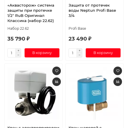
«Аквасторож» система
Защита от протечек
защиты при протечке
воды Neptun Profi Base
1/2″ RuB Оригинал
3/4
Классика (набор 22.62)
Набор 22.62
Profi Base
35 790 ₽
23 490 ₽
В корзину
В корзину
Кран с электроприводом
Кран шаровой с