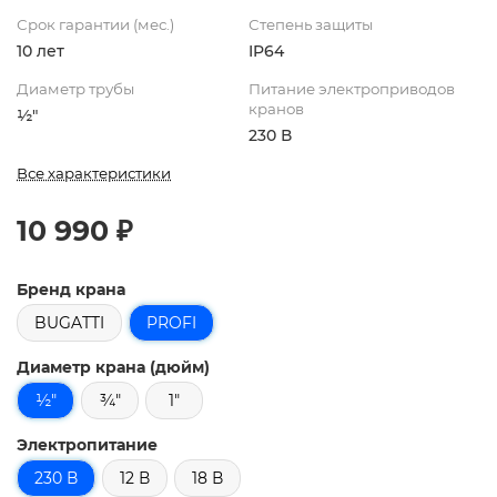
Срок гарантии (мес.)
Степень защиты
10 лет
IP64
Диаметр трубы
Питание электроприводов
кранов
½"
230 В
Все характеристики
10 990 ₽
Бренд крана
BUGATTI
PROFI
Диаметр крана (дюйм)
½"
¾"
1"
Электропитание
230 В
12 В
18 В