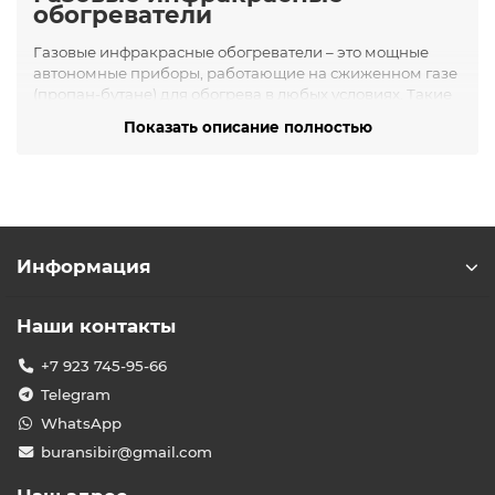
обогреватели
Газовые инфракрасные обогреватели – это мощные
автономные приборы, работающие на сжиженном газе
(пропан-бутане) для обогрева в любых условиях. Такие
обогреватели идеально подходят для улицы, террас,
Показать описание полностью
открытых кафе или мест, где нет доступа к
электричеству. Инфракрасное излучение от газовой
горелки быстро согревает окружающих, позволяя с
комфортом проводить время на свежем воздухе даже в
прохладную погоду.
Полная автономность
: работают от газового
Информация
баллона, не требуют подключения к электросети,
обеспечивая тепло в полевых условиях, на отдыхе
или при отключении электричества.
Наши контакты
Высокая тепловая мощность
: способны
+7 923 745-95-66
обогревать значительную площадь вокруг себя,
мгновенно излучая интенсивное тепло и
Telegram
поддерживая комфортную температуру на улице.
WhatsApp
Мобильность
: большинство моделей имеют
buransibir@gmail.com
колёсики или ручки, их можно легко установить в
нужном месте двора или веранды и переместить