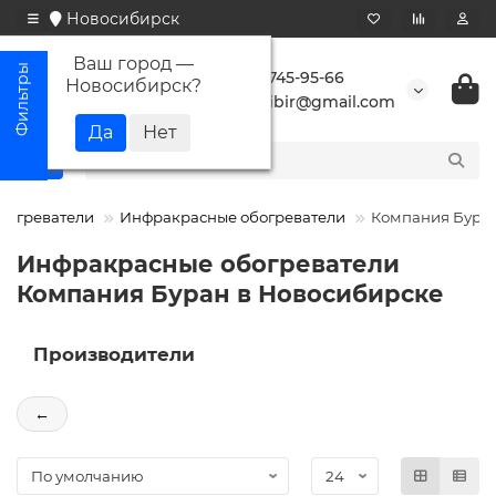
Новосибирск
Ваш город —
+7 923 745-95-66
Новосибирск
?
buransibir@gmail.com
богреватели
Инфракрасные обогреватели
Компания Бура
Инфракрасные обогреватели
Компания Буран в Новосибирске
Производители
←