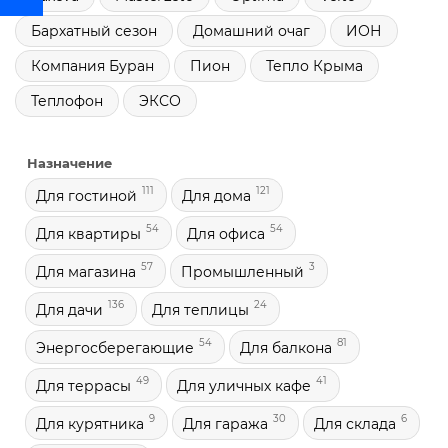
Бархатный сезон
Домашний очаг
ИОН
Компания Буран
Пион
Тепло Крыма
Теплофон
ЭКСО
Назначение
111
121
Для гостиной
Для дома
54
54
Для квартиры
Для офиса
57
3
Для магазина
Промышленный
136
24
Для дачи
Для теплицы
54
81
Энергосберегающие
Для балкона
49
41
Для террасы
Для уличных кафе
9
30
6
Для курятника
Для гаража
Для склада