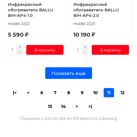
Инфракрасный
Инфракрасный
обогреватель BALLU
обогреватель BALLU
BIH-AP4-1.0
BIH-AP4-2.0
model-2222
model-2223
5 590 ₽
10 190 ₽
В корзину
В корзину
Показать еще
|<
<
6
7
8
9
10
11
12
13
14
>
>|
Показано с 241 по 264 из 316 (всего 14 страниц)