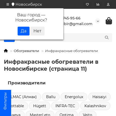
Новосибирск
Ваш город —
+7 923 745-95-66
Новосибирск
?
buransibir@gmail.com
Обогреватели
Инфракрасные обогреватели
Инфракрасные обогреватели в
Новосибирске (страница 11)
Производители
ALMAC (Алмак)
Ballu
Energolux
Haisaiyi
Hottable
Hügett
INFRA-TEC
Kalashnikov
Luxeva
MasterLeto
Optima
Veito