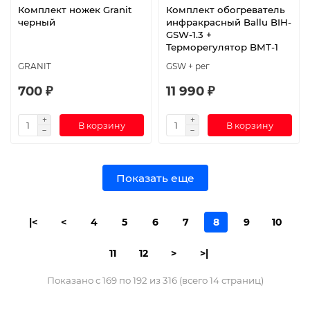
Комплект ножек Granit
Комплект обогреватель
черный
инфракрасный Ballu BIH-
GSW-1.3 +
Терморегулятор BMT-1
GRANIT
GSW + рег
700 ₽
11 990 ₽
В корзину
В корзину
Показать еще
|<
<
4
5
6
7
8
9
10
11
12
>
>|
Показано с 169 по 192 из 316 (всего 14 страниц)