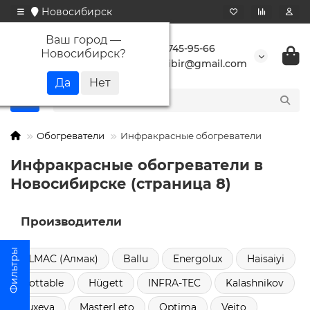
Новосибирск
Ваш город —
+7 923 745-95-66
Новосибирск
?
buransibir@gmail.com
Обогреватели
Инфракрасные обогреватели
Инфракрасные обогреватели в
Новосибирске (страница 8)
Производители
ALMAC (Алмак)
Ballu
Energolux
Haisaiyi
Hottable
Hügett
INFRA-TEC
Kalashnikov
Luxeva
MasterLeto
Optima
Veito