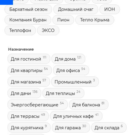
Бархатный сезон
Домашний очаг
ИОН
Компания Буран
Пион
Тепло Крыма
Теплофон
ЭКСО
Назначение
111
121
Для гостиной
Для дома
54
54
Для квартиры
Для офиса
57
3
Для магазина
Промышленный
136
24
Для дачи
Для теплицы
54
81
Энергосберегающие
Для балкона
49
41
Для террасы
Для уличных кафе
9
30
6
Для курятника
Для гаража
Для склада