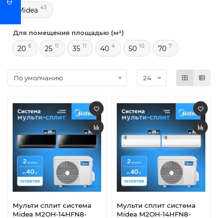
43
Midea
Для помещения площадью (м²)
6
11
11
4
10
7
20
25
35
40
50
70
Мульти сплит система
Мульти сплит система
Midea M2OH-14HFN8-
Midea M2OH-14HFN8-