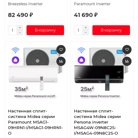
Breezeless Inverter
Paramount Inverter
82 490 ₽
41 690 ₽
В корзину
В корзину
Настенная сплит-
Настенная сплит-
система Midea серии
система Midea серии
Paramount MSAG1-
Persona inverter
09HRN1-I/MSAG1-09HRN1-
MSAG4W-09N8C2S-
O
I/MSAG4-09N8C2S-O