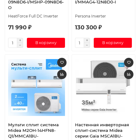
09N8D6-I/MSHP-09N8D6-
I/MMAG4-12N8D0-I
O
HeatForce Full DC Inverter
Persona Inverter
71 990 ₽
130 300 ₽
В корзину
В корзину
Мульти сплит система
Настенная инверторная
Midea M2OH-14HFN8-
сплит-система Midea
Q1/MMCA1BU-
серии Gaia MSCA1BU-