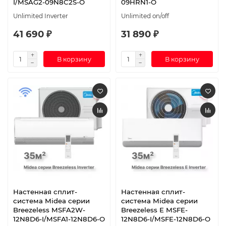
I/MSAG2-09N8C2S-O
09HRN1-O
Unlimited Inverter
Unlimited on/off
41 690 ₽
31 890 ₽
В корзину
В корзину
Настенная сплит-
Настенная сплит-
система Midea серии
система Midea серии
Breezeless MSFA2W-
Breezeless E MSFE-
12N8D6-I/MSFA1-12N8D6-O
12N8D6-I/MSFE-12N8D6-O