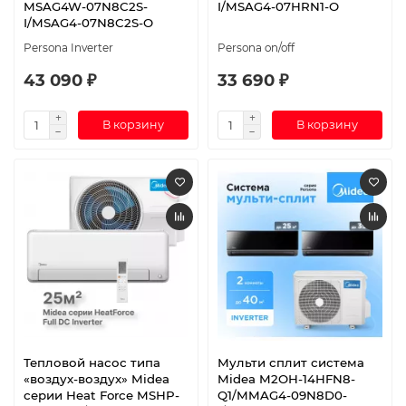
MSAG4W-07N8C2S-
I/MSAG4-07HRN1-O
I/MSAG4-07N8C2S-O
Persona Inverter
Persona on/off
43 090 ₽
33 690 ₽
В корзину
В корзину
Тепловой насос типа
Мульти сплит система
«воздух-воздух» Midea
Midea M2OH-14HFN8-
серии Heat Force MSHP-
Q1/MMAG4-09N8D0-