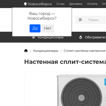
Новосибирск
О нас
Доставка
Оплата
Оп
Ваш город —
Новосибирск
?
КАТАЛОГ
Кондиционеры
Обогревате
Кондиционеры
Сплит-системы настенног
Настенная сплит-система