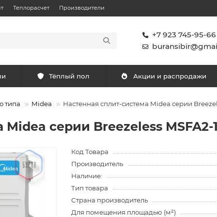
т
Теплорасчет
Производители
+7 923 745-95-66
buransibir@gmai
ли
Тёплый пол
Акции и распродажи
о типа
Midea
Настенная сплит-система Midea серии Breez
 Midea серии Breezeless MSFA2-
Код Товара
Производитель
Наличие:
Тип товара
Страна производитель
Для помещения площадью (м²)