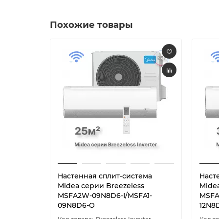
Похожие товары
Настенная сплит-система
Наст
Midea серии Breezeless
Mide
MSFA2W-09N8D6-I/MSFA1-
MSFA
09N8D6-O
12N8