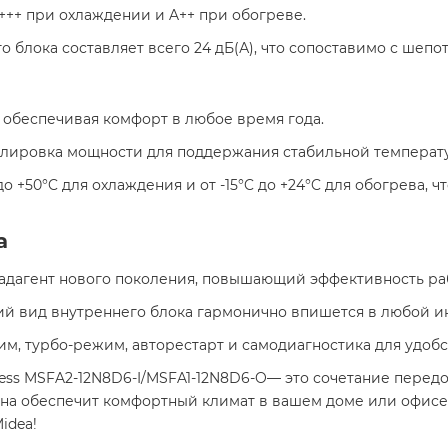
A+++ при охлаждении и A++ при обогреве.​
 блока составляет всего 24 дБ(А), что сопоставимо с шепото
 обеспечивая комфорт в любое время года.​
гулировка мощности для поддержания стабильной температ
C до +50°C для охлаждения и от -15°C до +24°C для обогрева,
а
ладагент нового поколения, повышающий эффективность раб
ий вид внутреннего блока гармонично впишется в любой ин
им, турбо-режим, авторестарт и самодиагностика для удобс
less MSFA2-12N8D6-I/MSFA1-12N8D6-O— это сочетание перед
Она обеспечит комфортный климат в вашем доме или офисе,
dea! ​