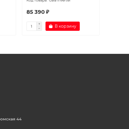
Gaia Inverter
85 390 ₽
71 990 
В корзину
ромская 44