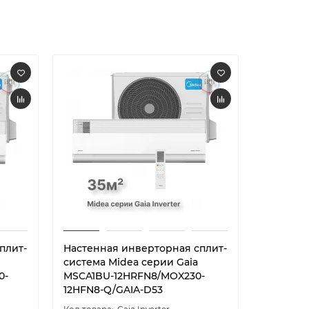
плит-
Настенная инверторная сплит-
Тепловой
система Midea серии Gaia
воздух» 
0-
MSCA1BU-12HRFN8/MOX230-
Force M
12HFN8-Q/GAIA-D53
09N8D6