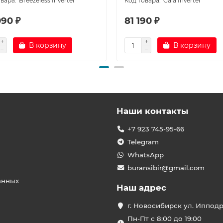
Breezeless Inverter
Gaia Inverter
090 ₽
81 190 ₽
В корзину
В корзину
Наши контакты
+7 923 745-95-66
Telegram
WhatsApp
buransibir@gmail.com
анных
Наш адрес
г. Новосибирск ул. Иппод
Пн-Пт с 8:00 до 19:00