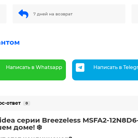
7 дней на возврат
антом
Написать в Whatsapp
Написать в Tele
ос-ответ
0
idea серии Breezeless MSFA2-12N8D6
ем доме! ❄️