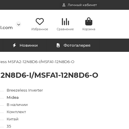
Личный кабинет
l.com
Избранное
Сравнение
Корзина
Новинки
Фотогалерея
eless MSFA2-12N8D6-I/MSFA1-12N8D6-O
12N8D6-I/MSFA1-12N8D6-O
Breezeless Inverter
Midea
В наличии
Комплект
Китай
35