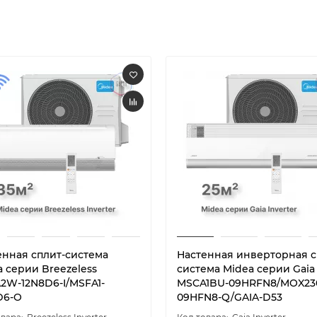
енная сплит-система
Настенная инверторная с
a серии Breezeless
система Midea серии Gaia
2W-12N8D6-I/MSFA1-
MSCA1BU-09HRFN8/MOX23
D6-O
09HFN8-Q/GAIA-D53