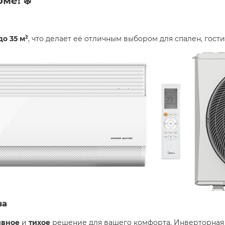
ме! ❄️
до 35 м²
, что делает её отличным выбором для спален, гос
ва
ивное
и
тихое
решение для вашего комфорта. Инверторная