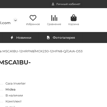
Личный кабинет
l.com
Избранное
Сравнение
Корзина
Новинки
Фотогалерея
aia MSCA1BU-12HRFN8/MOX230-12HFN8-Q/GAIA-D53
 MSCA1BU-
Gaia Inverter
Midea
В наличии
Комплект