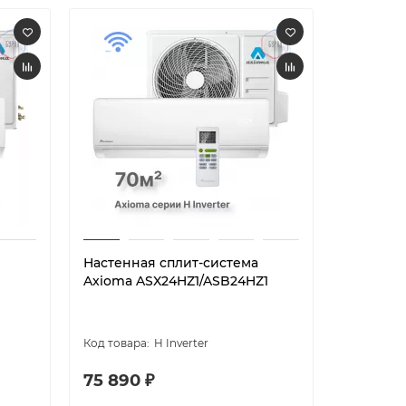
Настенная сплит-система
Настенн
Axioma ASX24HZ1/ASB24HZ1
Axioma С
ASX24FZ
H Inverter
75 890 ₽
82 000