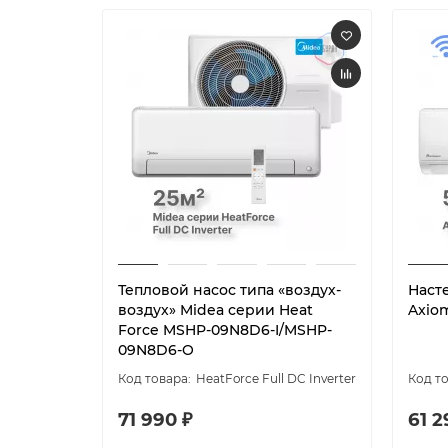
Тепловой насос типа «воздух-
Наст
воздух» Midea серии Heat
Axio
Force MSHP-09N8D6-I/MSHP-
09N8D6-O
HeatForce Full DC Inverter
71 990 ₽
61 2