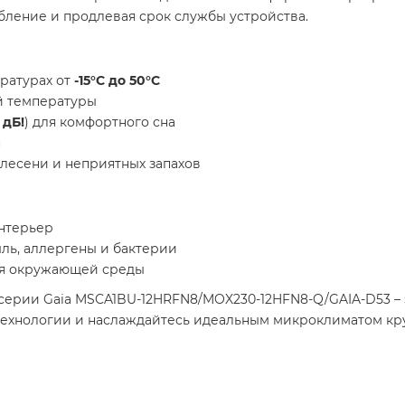
бление и продлевая срок службы устройства.
ратурах от
-15°C до 50°C
й температуры
 дБ!
) для комфортного сна
н
лесени и неприятных запахов
нтерьер
ль, аллергены и бактерии
ля окружающей среды
 серии Gaia MSCA1BU-12HRFN8/MOX230-12HFN8-Q/GAIA-D53 –
ехнологии и наслаждайтесь идеальным микроклиматом кру