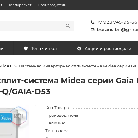
т
Теплорасчет
Производители
+7 923 745-95-66
buransibir@gmai
ли
Тёплый пол
Акции и распродажи
Midea
Настенная инверторная сплит-система Midea серии G
сплит-система Midea серии Gaia
-Q/GAIA-D53
Код Товара
Производитель
Наличие:
Тип товара