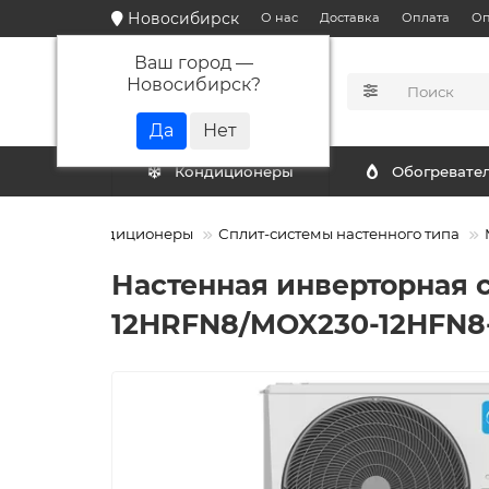
Новосибирск
О нас
Доставка
Оплата
Оп
Ваш город —
Новосибирск
?
КАТАЛОГ
Кондиционеры
Обогревате
Кондиционеры
Сплит-системы настенного типа
Настенная инверторная 
12HRFN8/MOX230-12HFN8