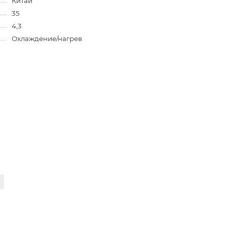
Китай
35
4,3
Охлаждение/нагрев