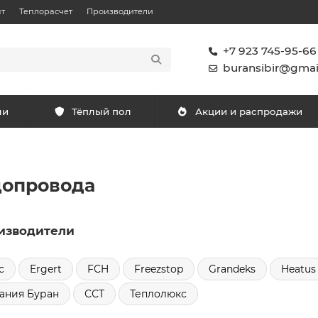
т
Теплорасчет
Производители
+7 923 745-95-66
buransibir@gmai
ли
Тёплый пол
Акции и распродажи
допровода
изводители
c
Ergert
FCH
Freezstop
Grandeks
Heatus
ания Буран
ССТ
Теплолюкс