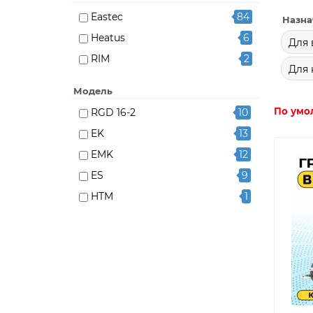
Eastec
84
Назна
Heatus
6
Для 
RIM
2
Для 
Модель
По умо
RGD 16-2
10
EK
13
EMK
12
ES
9
HTM
1
MICRO
1
model-7901
1
model-7903
1
model-7904
1
model-7905
1