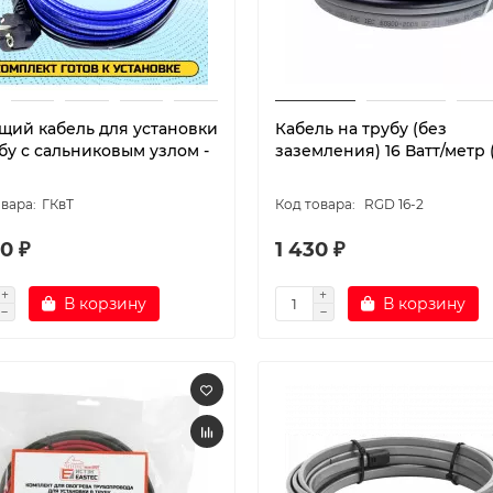
щий кабель для установки
Кабель на трубу (без
бу с сальниковым узлом -
заземления) 16 Ватт/метр (
ГКвТ
RGD 16-2
0 ₽
1 430 ₽
В корзину
В корзину