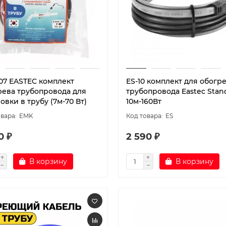
07 EASTEC комплект
ES-10 комплект для обогр
рева трубопровода для
трубопровода Eastec Stan
овки в трубу (7м-70 Вт)
10м-160Вт
EMK
ES
0 ₽
2 590 ₽
В корзину
В корзину