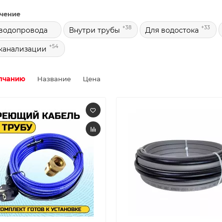
чение
+38
+33
водопровода
Внутри трубы
Для водостока
+54
канализации
лчанию
Название
Цена