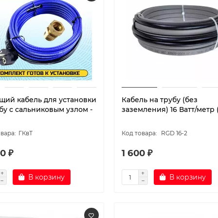
щий кабель для установки
Кабель на трубу (без
бу с сальниковым узлом -
заземления) 16 Ватт/метр 
ГКвТ
RGD 16-2
0 ₽
1 600 ₽
В корзину
В корзину