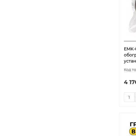
EMK-
обог
устан
4 17