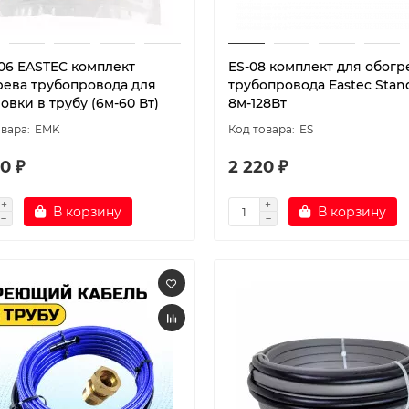
06 EASTEC комплект
ES-08 комплект для обогр
рева трубопровода для
трубопровода Eastec Stan
овки в трубу (6м-60 Вт)
8м-128Вт
EMK
ES
0 ₽
2 220 ₽
В корзину
В корзину