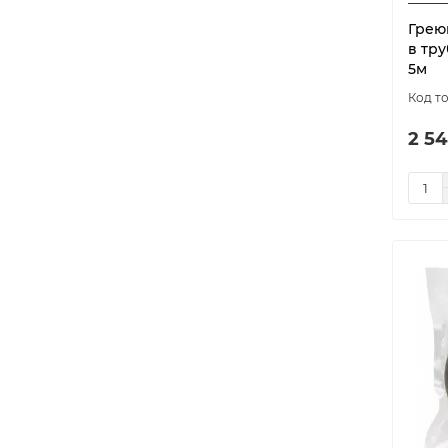
model-7906
1
Грею
model-7907
1
в тру
5м
RGD
6
SRL
6
STB
4
2 54
ГКвТ
11
ГКвТ (белый)
11
Кабель РиМ
2