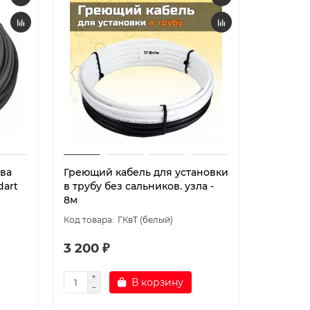
ева
Греющий кабель для установки
dart
в трубу без сальников. узла -
8м
ГКвТ (белый)
3 200 ₽
В корзину