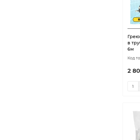
Грею
в тру
6м
2 80