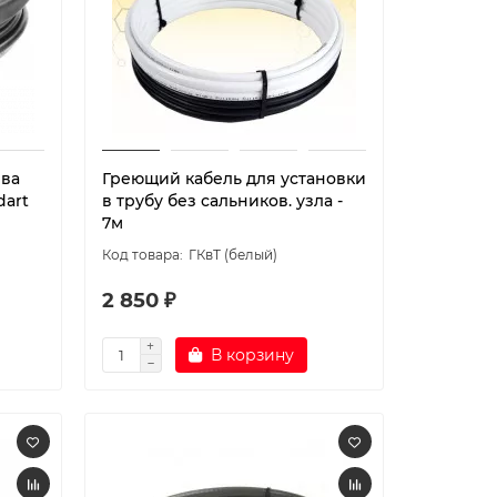
ева
Греющий кабель для установки
dart
в трубу без сальников. узла -
7м
ГКвТ (белый)
2 850 ₽
В корзину