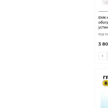
EMK-
обог
устан
3 80