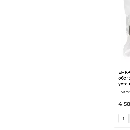
EMK-
обог
устан
4 50