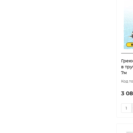
Грею
в тру
7м
3 08