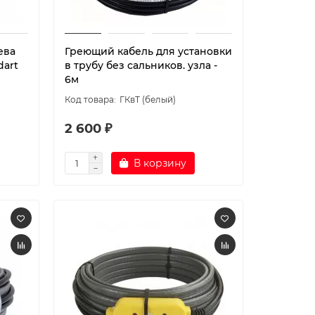
ева
Греющий кабель для установки
dart
в трубу без сальников. узла -
6м
ГКвТ (белый)
2 600 ₽
В корзину