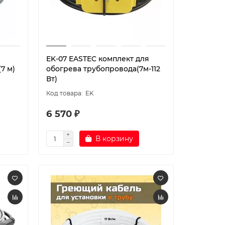
EK-07 EASTEC комплект для
7 м)
обогрева трубопровода(7м-112
Вт)
EK
6 570 ₽
В корзину