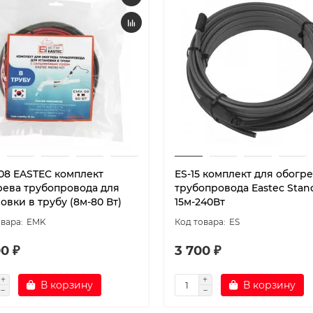
08 EASTEC комплект
ES-15 комплект для обогр
рева трубопровода для
трубопровода Eastec Stan
овки в трубу (8м-80 Вт)
15м-240Вт
EMK
ES
0 ₽
3 700 ₽
В корзину
В корзину