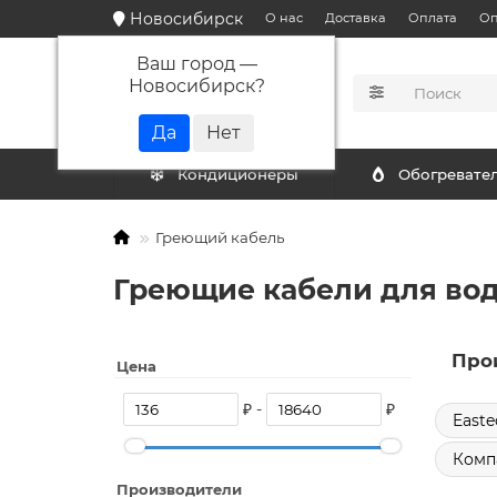
Новосибирск
О нас
Доставка
Оплата
Оп
Ваш город —
Новосибирск
?
КАТАЛОГ
Кондиционеры
Обогревате
Греющий кабель
Греющие кабели для во
Про
Цена
₽ -
₽
Easte
Комп
Производители