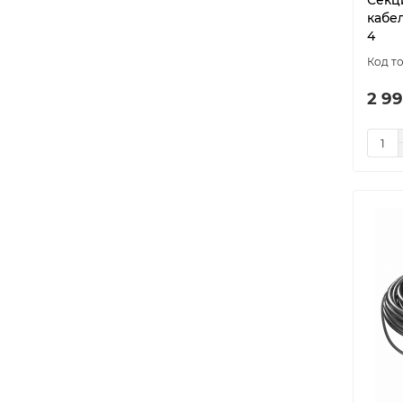
Секц
кабел
4
2 99