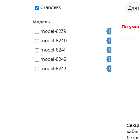
Grandeks
Для 
Модель
По умо
model-8239
1
model-8240
1
model-8241
1
model-8242
1
model-8243
1
model-8244
1
model-8245
1
model-8246
1
model-8247
1
model-8248
1
model-8249
1
Секц
кабе
model-8250
1
бетон