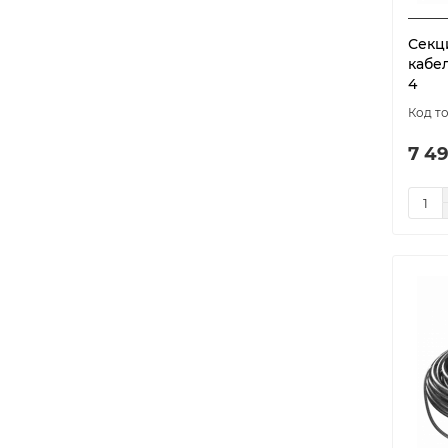
Секц
кабел
4
7 49