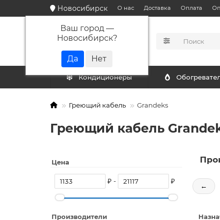
Новосибирск
О нас
Доставка
Оплата
Оп
Ваш город —
Новосибирск
?
КАТАЛОГ
Кондиционеры
Обогревате
Греющий кабель
Grandeks
Греющий кабель Grandek
Про
Цена
₽ -
₽
←
Производители
Назна