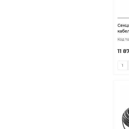
Секц
кабел
11 8