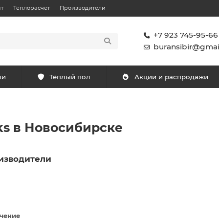
т
Теплорасчет
Производители
+7 923 745-95-66
buransibir@gmai
ли
Тёплый пол
Акции и распродажи
s в Новосибирске
изводители
чение