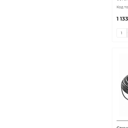
model-8251
1
ОМК
3
1 13