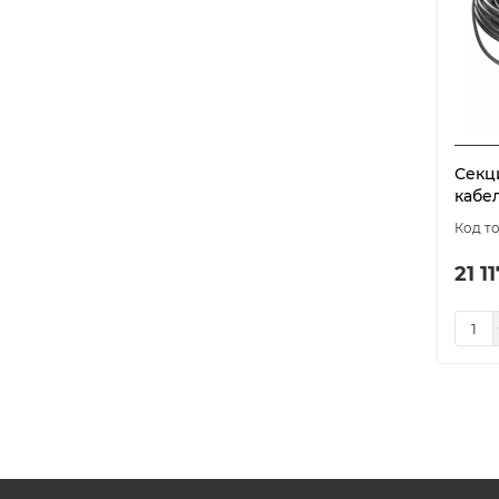
Секц
кабел
21 11