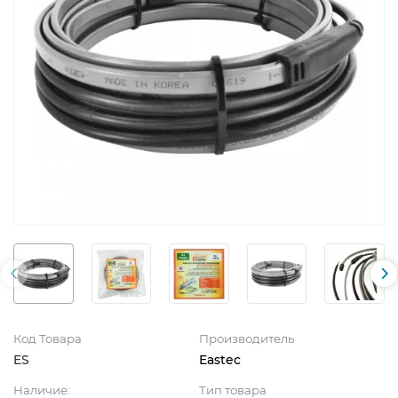
Код Товара
Производитель
ES
Eastec
Наличие:
Тип товара