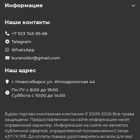
В нашем каталоге представлены различные виды
Информация
греющих кабелей для водопровода:
Саморегулирующиеся кабели
— автоматически
Наши контакты
адаптируют мощность нагрева в зависимости от
температуры окружающей среды, обеспечивая
+7 923 745-95-66
энергоэффективность и безопасность.
Telegram
Резистивные кабели
— обеспечивают
равномерный нагрев по всей длине, идеально
WhatsApp
подходят для защиты труб от замерзания.
buransibir@gmail.com
Кабели для внутренней и наружной установки
— подходят для различных условий монтажа,
Наш адрес
включая установку внутри труб с питьевой водой.
Технологии и
г. Новосибирск ул. Ипподромская 44
функциональность
Пн-Пт с 8:00 до 19:00
Суббота с 10:00 до 14:00
Наши греющие кабели оснащены передовыми
технологиями, обеспечивающими:
Энергоэффективность
— снижение
Буран торгово монтажная компания © 2009-2026 Все права
потребления электроэнергии благодаря
защищены. Предоставленная на сайте информация несёт
саморегуляции.
справочный характер. Информация на сайте не является
Безопасность
— соответствие международным
публичной офертой, определяемой положениями Статьи
стандартам качества и наличие защитных
437 ГК РФ. До оплаты товара удостоверьтесь во всех для вас