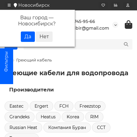
Новосибирск
Ваш город —
+7 923 745-95-66
Новосибирск
?
buransibir@gmail.com
Греющий кабель
Греющие кабели для водопровода
Производители
Eastec
Ergert
FCH
Freezstop
Grandeks
Heatus
Korea
RIM
Russian Heat
Компания Буран
ССТ