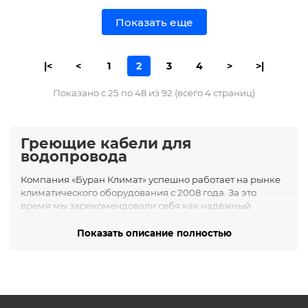
Показать еще
|<
<
1
2
3
4
>
>|
Показано с 25 по 48 из 92 (всего 4 страниц)
Греющие кабели для
водопровода
Компания «Буран Климат» успешно работает на рынке
климатического оборудования с 2008 года. За это
время мы зарекомендовали себя как надёжный
поставщик и установщик систем обогрева и
кондиционирования в Новосибирске и области. Наша
Показать описание полностью
специализация — комплексные решения для
обеспечения комфортного микроклимата в жилых и
коммерческих помещениях.
Ассортимент греющих кабелей