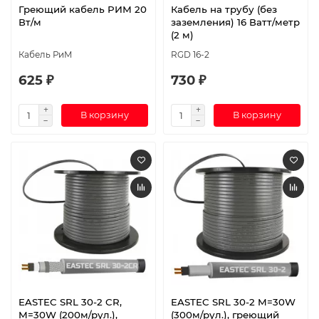
Греющий кабель РИМ 20
Кабель на трубу (без
Вт/м
заземления) 16 Ватт/метр
(2 м)
Кабель РиМ
RGD 16-2
625 ₽
730 ₽
В корзину
В корзину
EASTEC SRL 30-2 CR,
EASTEC SRL 30-2 M=30W
M=30W (200м/рул.),
(300м/рул.), греющий