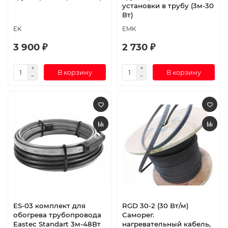
установки в трубу (3м-30
Вт)
EK
EMK
3 900 ₽
2 730 ₽
В корзину
В корзину
ES-03 комплект для
RGD 30-2 (30 Вт/м)
обогрева трубопровода
Саморег.
Eastec Standart 3м-48Вт
нагревательный кабель,