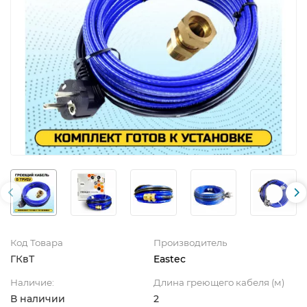
Код Товара
Производитель
ГКвТ
Eastec
Наличие:
Длина греющего кабеля (м)
В наличии
2