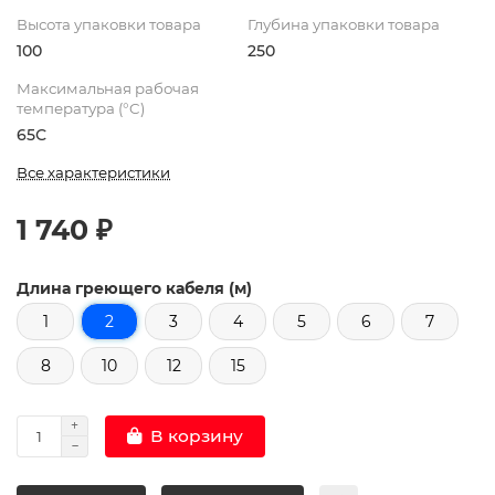
Высота упаковки товара
Глубина упаковки товара
100
250
Максимальная рабочая
температура (°C)
65С
Все характеристики
1 740 ₽
Длина греющего кабеля (м)
1
2
3
4
5
6
7
8
10
12
15
В корзину