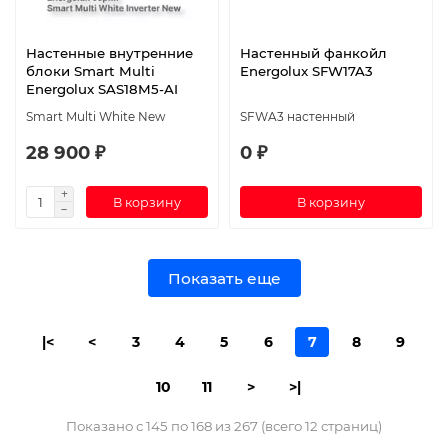
Настенные внутренние
Настенный фанкойл
блоки Smart Multi
Energolux SFW17A3
Energolux SAS18M5-AI
Smart Multi White New
SFWA3 настенный
28 900 ₽
0 ₽
В корзину
В корзину
Показать еще
|<
<
3
4
5
6
7
8
9
10
11
>
>|
Показано с 145 по 168 из 267 (всего 12 страниц)