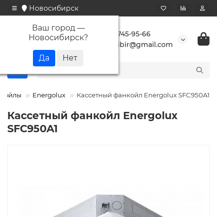
Новосибирск
Ваш город —
+7 923 745-95-66
Новосибирск
?
buransibir@gmail.com
койлы
Energolux
Кассетный фанкойл Energolux SFC950A1
Кассетный фанкойл Energolux
SFC950A1