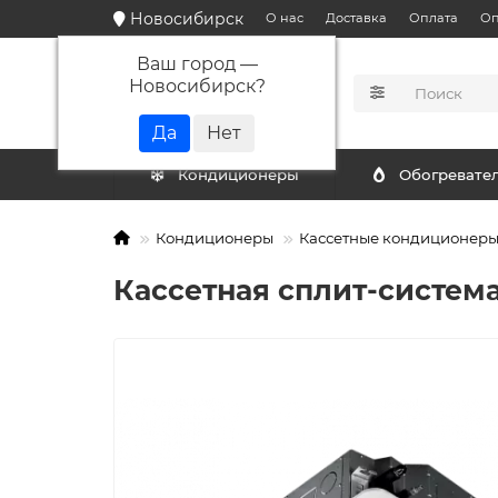
Новосибирск
О нас
Доставка
Оплата
Оп
Ваш город —
Новосибирск
?
КАТАЛОГ
Кондиционеры
Обогревате
Кондиционеры
Кассетные кондиционер
Кассетная сплит-система