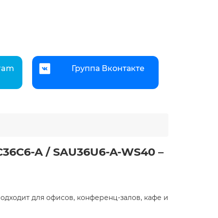
gram
Группа Вконтакте
C36C6-A / SAU36U6-A-WS40 –
подходит для офисов, конференц-залов, кафе и