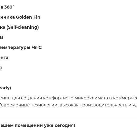
а 360°
нника Golden Fin
 (Self-cleaning)
мм
температуры +8°C
ента
)
eady)
ние для создания комфортного микроклимата в коммерчес
овременные технологии, высокая производительность и уд
 вашем помещении уже сегодня!