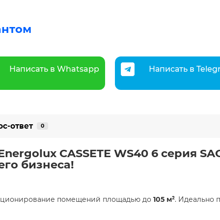
антом
Написать в Whatsapp
Написать в Tele
ос-ответ
0
 Energolux CASSETE WS40 6 серия SA
го бизнеса!
ндиционирование помещений площадью до
105 м²
. Идеально 