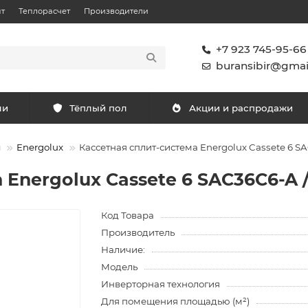
т
Теплорасчет
Производители
+7 923 745-95-66
buransibir@gmai
ли
Тёплый пол
Акции и распродажи
ы
Energolux
Кассетная сплит-система Energolux Cassete 6 
 Energolux Cassete 6 SAC36C6-A
Код Товара
Производитель
Наличие:
Модель
Инверторная технология
Для помещения площадью (м²)