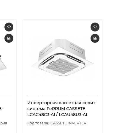
Инверторная кассетная сплит-
Кассетн
5-
система FeRRUM CASSETE
FeRRUM 
LCAC48C3-AI / LCAU48U3-AI
LCAU60U
ерия
CASSETE INVERTER