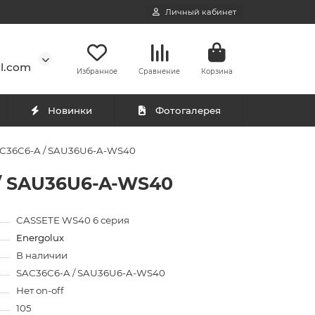
Личный кабинет
l.com
Избранное
Сравнение
Корзина
Новинки
Фотогалерея
SAC36C6-A / SAU36U6-A-WS40
 / SAU36U6-A-WS40
CASSETE WS40 6 серия
Energolux
В наличии
SAС36С6-A / SAU36U6-A-WS40
Нет on-off
105