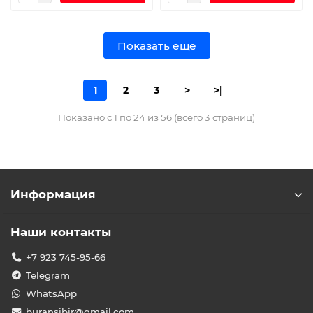
Показать еще
1
2
3
>
>|
Показано с 1 по 24 из 56 (всего 3 страниц)
Информация
Наши контакты
+7 923 745-95-66
Telegram
WhatsApp
buransibir@gmail.com