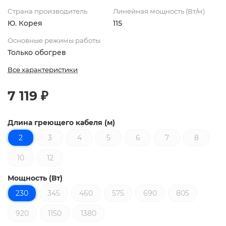
Страна производитель
Линейная мощность (Вт/м)
Ю. Корея
115
Основные режимы работы
Только обогрев
Все характеристики
7 119 ₽
Длина греющего кабеля (м)
2
3
4
5
6
7
8
10
12
Мощность (Вт)
230
345
460
575
690
805
920
1150
1380