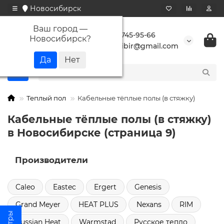
Новосибирск
Ваш город —
+7 923 745-95-66
Новосибирск
?
buransibir@gmail.com
Теплый пол
Кабельные тёплые полы (в стяжку)
Кабельные тёплые полы (в стяжку)
в Новосибирске (страница 9)
Производители
Caleo
Eastec
Ergert
Genesis
Grand Meyer
HEAT PLUS
Nexans
RIM
Russian Heat
Warmstad
Русское тепло