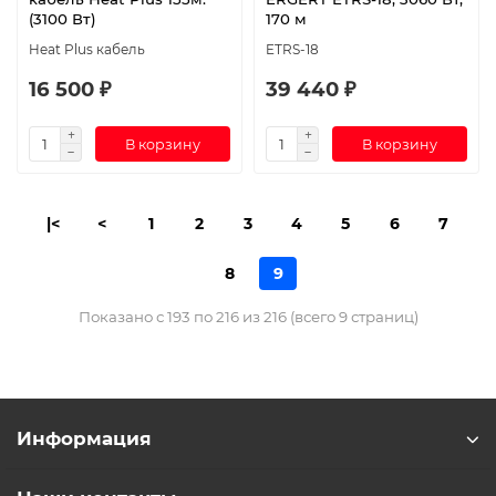
(3100 Вт)
170 м
Heat Plus кабель
ETRS-18
16 500 ₽
39 440 ₽
В корзину
В корзину
|<
<
1
2
3
4
5
6
7
8
9
Показано с 193 по 216 из 216 (всего 9 страниц)
Информация