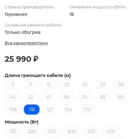
Страна производитель
Линейная мощность (Вт/м)
Германия
18
Основные режимы работы
Только обогрев
Все характеристики
25 990 ₽
Длина греющего кабеля (м)
7
11
15
22
30
33
38
44
52
61
68
74
83
90
106
118
127
154
170
Мощность (Вт)
135
200
270
400
535
600