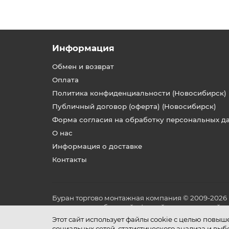
Информация
Обмен и возврат
Оплата
Политика конфиденциальности (Новосибирск)
Публичный договор (оферта) (Новосибирск)
Форма согласия на обработку персональных д
О нас
Информация о доставке
Контакты
Буран торгово монтажная компания © 2009-2026
не является публичной офертой, определяемой по
и условиях его эксплуатации.
Этот сайт использует файлы cookie с целью повы
социальных сетей, статистического анализа и вы