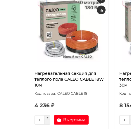
Нагревательная секция для
Нагр
теплого пола CALEO CABLE 18W
тепл
10м
30м
CALEO CABLE 18
4 236 ₽
8 15
В корзину