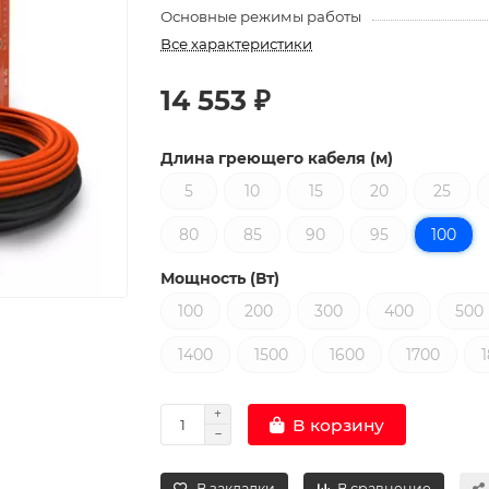
Основные режимы работы
Все характеристики
14 553 ₽
Длина греющего кабеля (м)
5
10
15
20
25
80
85
90
95
100
Мощность (Вт)
100
200
300
400
500
1400
1500
1600
1700
В корзину
В закладки
В сравнение