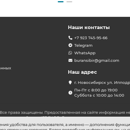
Наши контакты
+7 923 745-95-66
Telegram
WhatsApp
buransibir@gmail.com
анных
Наш адрес
г. Новосибирск ул. Иппод
Пн-Пт с 8:00 до 19:00
Суббота с 10:00 до 14:00
 Все права защищены. Предоставленная на сайте информация не
ложениями Статьи 437 ГК РФ. До оплаты товара удостоверьтесь в
шения удобства для пользователя, а именно — дополнения функц
бора сторонних сервисов. Более подробную информацию см. на 