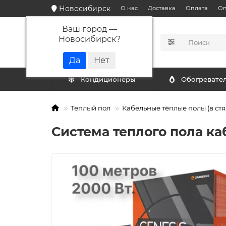
Новосибирск
О нас
Доставка
Оплата
Оп
Ваш город —
Новосибирск
?
КАТАЛОГ
Кондиционеры
Обогревате
Теплый пол
Кабельные тёплые полы (в стя
Система теплого пола ка