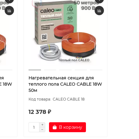
ля
Нагревательная секция для
Нагрева
E 18W
теплого пола CALEO CABLE 18W
теплого
50м
60м
CALEO CABLE 18
12 378 ₽
14 262 
В корзину