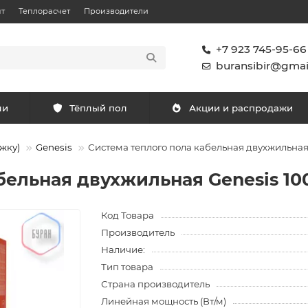
т
Теплорасчет
Производители
+7 923 745-95-66
buransibir@gmai
ли
Тёплый пол
Акции и распродажи
жку)
Genesis
Система теплого пола кабельная двухжильная 
бельная двухжильная Genesis 100
Код Товара
Производитель
Наличие:
Тип товара
Страна производитель
Линейная мощность (Вт/м)