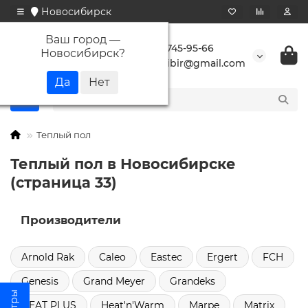
Новосибирск
Ваш город —
+7 923 745-95-66
Новосибирск
?
buransibir@gmail.com
Теплый пол
Теплый пол в Новосибирске
(страница 33)
Производители
Arnold Rak
Caleo
Eastec
Ergert
FCH
Genesis
Grand Meyer
Grandeks
HEAT PLUS
Heat'n'Warm
Marpe
Matrix