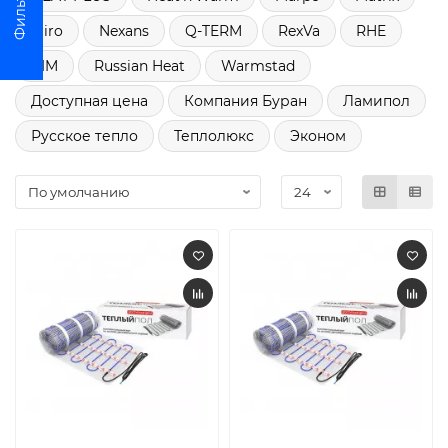
Miro
Nexans
Q-TERM
RexVa
RHE
RIM
Russian Heat
Warmstad
Доступная цена
Компания Буран
Ламипол
Русское тепло
Теплолюкс
Эконом