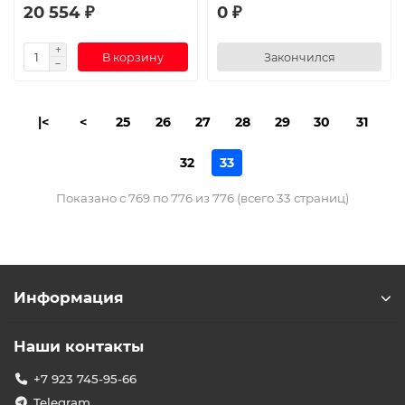
20 554 ₽
0 ₽
В корзину
Закончился
|<
<
25
26
27
28
29
30
31
32
33
Показано с 769 по 776 из 776 (всего 33 страниц)
Информация
Наши контакты
+7 923 745-95-66
Telegram