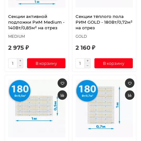
Секции активной
Секции тёплого пола
подложки РиМ Medium -
РИМ GOLD - 180Вт/0,72м²
140Вт/0,85м² на отрез
на отрез
MEDIUM
GOLD
2 975 ₽
2 160 ₽
В корзину
В корзину