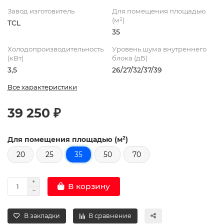
Завод изготовитель
Для помещения площадью
(м²)
TCL
35
Холодопроизводительность
Уровень шума внутреннего
(кВт)
блока (дБ)
3,5
26/27/32/37/39
Все характеристики
39 250 ₽
Для помещения площадью (м²)
20
25
35
50
70
В корзину
В закладки
В сравнение