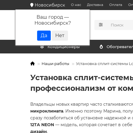
Новосибирск
О нас
Доставка
Оплата
Оп
Ваш город —
Новосибирск
?
КАТАЛОГ
Кондиционеры
Обогревате
Наши работы
Установка сплит-системы L
Установка сплит-системы
профессионализм от ко
Владельцы новых квартир часто сталкиваютс
микроклимата
. Именно поэтому Марина, пол
сразу позаботиться об установке надежной и
12TA NEON
— модель, которая сочетает в себ
дизайн
.