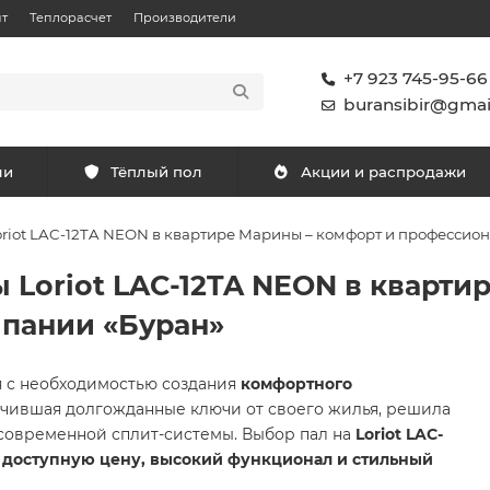
т
Теплорасчет
Производители
+7 923 745-95-66
buransibir@gmai
ли
Тёплый пол
Акции и распродажи
oriot LAC-12TA NEON в квартире Марины – комфорт и профессио
 Loriot LAC-12TA NEON в кварти
мпании «Буран»
я с необходимостью создания
комфортного
учившая долгожданные ключи от своего жилья, решила
 современной сплит-системы. Выбор пал на
Loriot LAC-
е
доступную цену, высокий функционал и стильный