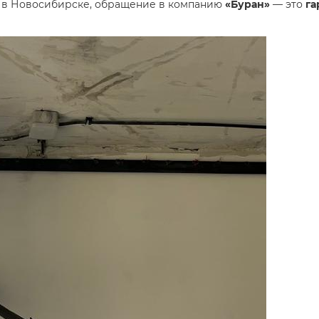
а в Новосибирске, обращение в компанию
«Буран»
— это
га