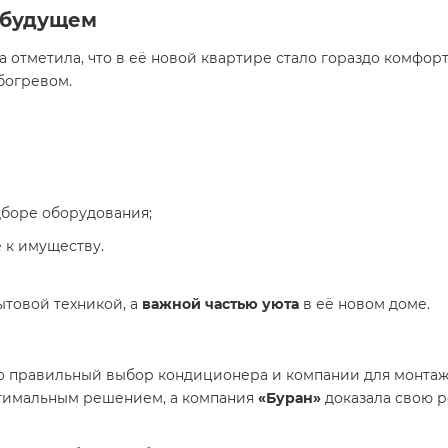
в будущем
 отметила, что в её новой квартире стало гораздо комфор
богревом.
боре оборудования;
 к имуществу.
ытовой техникой, а
важной частью уюта
в её новом доме.
то правильный выбор кондиционера и компании для монта
тимальным решением, а компания
«Буран»
доказала свою р