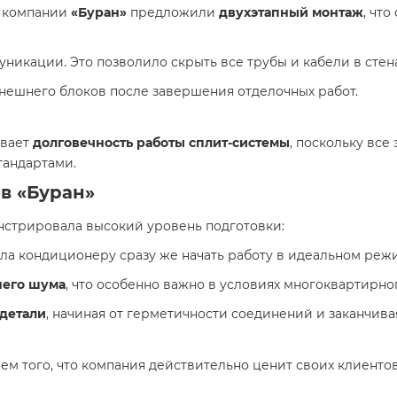
ы компании
«Буран»
предложили
двухэтапный монтаж
, чт
уникации. Это позволило скрыть все трубы и кабели в стен
нешнего блоков после завершения отделочных работ.
ивает
долговечность работы сплит-системы
, поскольку вс
тандартами.
в «Буран»
стрировала высокий уровень подготовки:
ла кондиционеру сразу же начать работу в идеальном реж
него шума
, что особенно важно в условиях многоквартирно
детали
, начиная от герметичности соединений и заканчив
м того, что компания действительно ценит своих клиентов