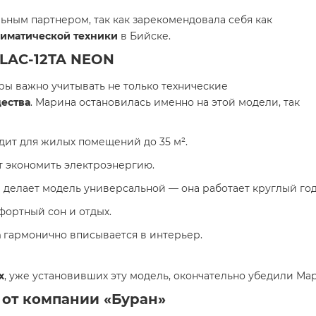
ьным партнером, так как зарекомендовала себя как
лиматической техники
в Бийске.
t LAC-12TA NEON
ы важно учитывать не только технические
ества
. Марина остановилась именно на этой модели, так
ит для жилых помещений до 35 м².
т экономить электроэнергию.
я
делает модель универсальной — она работает круглый год
ортный сон и отдых.
а
гармонично вписывается в интерьер.
х
, уже установивших эту модель, окончательно убедили Ма
 от компании «Буран»