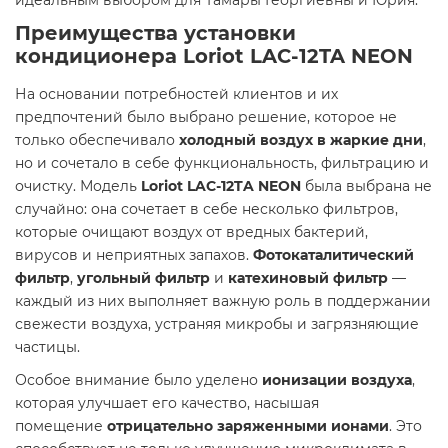
идеальным выбором для Тамары Георгиевны и Юрия.
Преимущества установки
кондиционера Loriot LAC-12TA NEON
На основании потребностей клиентов и их
предпочтений было выбрано решение, которое не
только обеспечивало
холодный воздух в жаркие дни
,
но и сочетало в себе функциональность, фильтрацию и
очистку. Модель
Loriot LAC-12TA NEON
была выбрана не
случайно: она сочетает в себе несколько фильтров,
которые очищают воздух от вредных бактерий,
вирусов и неприятных запахов.
Фотокаталитический
фильтр
,
угольный фильтр
и
катехиновый фильтр
—
каждый из них выполняет важную роль в поддержании
свежести воздуха, устраняя микробы и загрязняющие
частицы.
Особое внимание было уделено
ионизации воздуха
,
которая улучшает его качество, насышая
помещение
отрицательно заряженными ионами
. Это