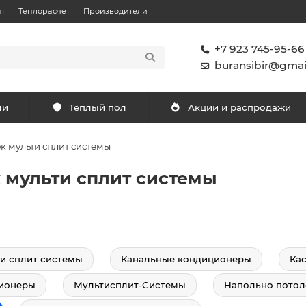
т
Теплорасчет
Производители
+7 923 745-95-66
buransibir@gmai
ли
Тёплый пол
Акции и распродажи
 мульти сплит системы
к мульти сплит системы
и сплит системы
Канальные кондиционеры
Ка
ионеры
Мультисплит-Системы
Напольно потол