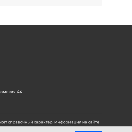
ромская 44
сёт справочный характер. Информация на сайте
о всех для вас важных характеристиках в товаре