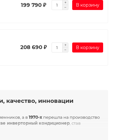
199 790 ₽
В корзину
208 690 ₽
В корзину
и, качество, инновации
иемников, а в
1970-х
перешла на производство
тае инверторный кондиционер
, став