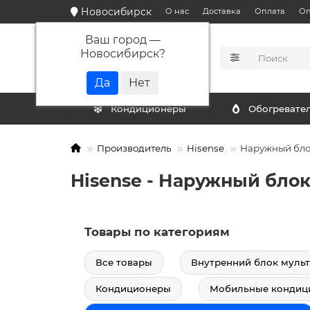
Новосибирск
О нас
Доставка
Оплата
Оп
Ваш город —
Новосибирск
?
КАТАЛОГ
Кондиционеры
Обогревате
Производитель
Hisense
Наружный блок
Hisense - Наружный бло
Товары по категориям
Все товары
Внутренний блок мульт
Кондиционеры
Мобильные кондиц