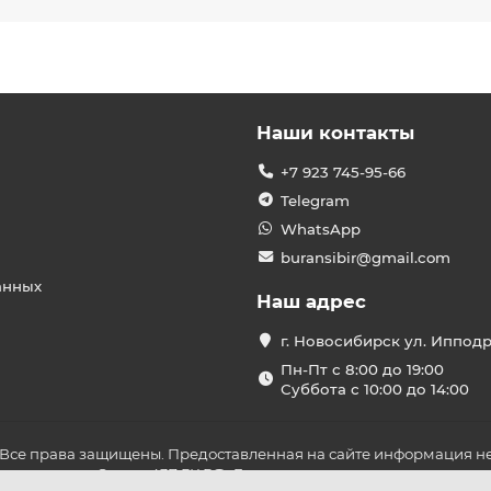
 крупнейших производителей в мире.
мам.
брендов
по инверторным сплит-системам.
, Франция и др.).
Наши контакты
ционных решений.
+7 923 745-95-66
Telegram
ия.
WhatsApp
ода) – производство коммерческих и VRF-систем.
buransibir@gmail.com
анных
Наш адрес
китайский бренд с таким решением).
г. Новосибирск ул. Иппод
 на азиатском рынке.
Пн-Пт с 8:00 до 19:00
ан
Суббота с 10:00 до 14:00
 года
(дистрибьютор – «БРИЗ-Климатические системы»).
а
– ключевые рынки сбыта.
 Все права защищены. Предоставленная на сайте информация не
ложениями Статьи 437 ГК РФ. До оплаты товара удостоверьтесь в