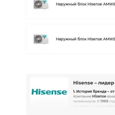
Наружный блок Hisense AMW
Наружный блок Hisense AMW5
Hisense – лиде
1. История бренда – 
Компания
Hisense
осно
телевизоров. В
1988
год
пионером энергоэффек
2. Масштабы производства: глобальный лиде