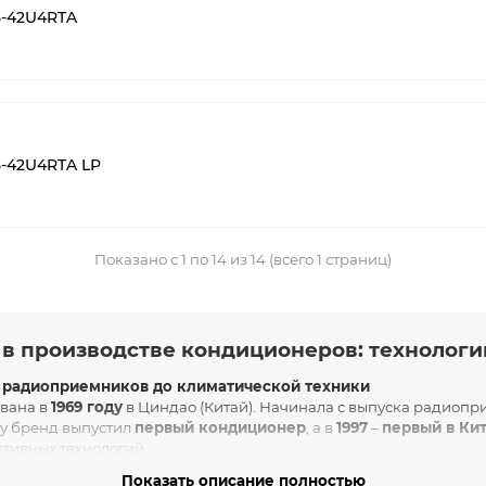
5-42U4RTA
-42U4RTA LP
Показано с 1 по 14 из 14 (всего 1 страниц)
р в производстве кондиционеров: технологи
от радиоприемников до климатической техники
вана в
1969 году
в Циндао (Китай). Начинала с выпуска радиопр
у бренд выпустил
первый кондиционер
, а в
1997
–
первый в Ки
тивных технологий.
р
Показать описание полностью