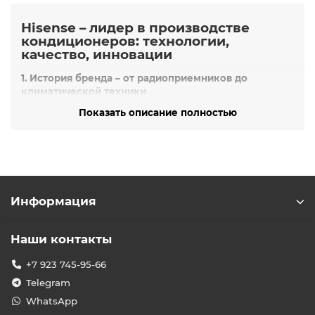
Hisense – лидер в производстве
кондиционеров: технологии,
качество, инновации
1. История бренда – от радиоприемников до
климатической техники
Компания
Hisense
основана в
1969 году
в Циндао
Показать описание полностью
(Китай). Начинала с выпуска радиоприемников, а
в
1970-х
перешла на производство телевизоров.
В
1988
году бренд выпустил
первый кондиционер
, а
в
1997
–
первый в Китае инверторный кондиционер
,
став пионером энергоэффективных технологий.
2. Масштабы производства: глобальный лидер
Информация
12+ млн кондиционеров в год
– один из
крупнейших производителей в мире.
Наши контакты
ТОП-2 в Китае
по мультизональным системам.
+7 923 745-95-66
ТОП-5 в России
и
№1 среди китайских
брендов
по инверторным сплит-системам.
Telegram
13 заводов
(Китай, ЮАР, Мексика, Венгрия,
WhatsApp
Франция и др.).