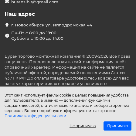
buransibir@gmail.com
12 НИОКР-центров
– разработка инновационных
Наш адрес
решений.
3. Технологии Hisense: инновации и патенты
г. Новосибирск ул. Ипподромская 44
400+ патентов
в сфере кондиционирования.
Пн-Пт с 8:00 до 19:00
Суббота с 10:00 до 14:00
Совместные проекты с Hitachi
(с 2002 года) –
производство коммерческих и VRF-систем.
Ключевые разработки:
Буран торгово монтажная компания © 2009-2026 Все права
защищены. Предоставленная на сайте информация несёт
Инверторные технологии
(первый
справочный характер. Информация на сайте не является
китайский бренд с таким решением).
публичной офертой, определяемой положениями Статьи
437 ГК РФ. До оплаты товара удостоверьтесь во всех для вас
Мульти-сплит системы
– лидерство на
важных характеристиках в товаре и условиях его
азиатском рынке.
эксплуатации.
4. Глобальная экспансия: поставки в 130+ стран
Этот сайт использует файлы cookie с целью повышения удобства
для пользователя, а именно — дополнения функциями
Официальные продажи в России с 2018
социальных сетей, статистического анализа и выбора сторонних
года
(дистрибьютор – «БРИЗ-Климатические
сервисов. Более подробную информацию см. на странице
системы»).
Политика конфиденциальности
.
США, Европа, Австралия, Южная Африка
–
Не принимаю
Принимаю
ключевые рынки сбыта.