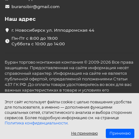
Франция и др.).
buransibir@gmail.com
12 НИОКР-центров
– разработка инновационных
Наш адрес
решений.
3. Технологии Hisense: инновации и патенты
г. Новосибирск ул. Ипподромская 44
400+ патентов
в сфере кондиционирования.
Пн-Пт с 8:00 до 19:00
Суббота с 10:00 до 14:00
Совместные проекты с Hitachi
(с 2002 года) –
производство коммерческих и VRF-систем.
Ключевые разработки:
Буран торгово монтажная компания © 2009-2026 Все права
защищены. Предоставленная на сайте информация несёт
Инверторные технологии
(первый
справочный характер. Информация на сайте не является
китайский бренд с таким решением).
публичной офертой, определяемой положениями Статьи
437 ГК РФ. До оплаты товара удостоверьтесь во всех для вас
Мульти-сплит системы
– лидерство на
важных характеристиках в товаре и условиях его
азиатском рынке.
эксплуатации.
4. Глобальная экспансия: поставки в 130+ стран
Этот сайт использует файлы cookie с целью повышения удобства
для пользователя, а именно — дополнения функциями
Официальные продажи в России с 2018
социальных сетей, статистического анализа и выбора сторонних
года
(дистрибьютор – «БРИЗ-Климатические
сервисов. Более подробную информацию см. на странице
системы»).
Политика конфиденциальности
.
США, Европа, Австралия, Южная Африка
–
Не принимаю
Принимаю
ключевые рынки сбыта.