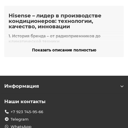
Hisense – лидер в производстве
кондиционеров: технологии,
качество, инновации
1. История бренда – от радиоприемников до
климатической техники
Компания
Hisense
основана в
1969 году
в Циндао
Показать описание полностью
(Китай). Начинала с выпуска радиоприемников, а
в
1970-х
перешла на производство телевизоров.
В
1988
году бренд выпустил
первый кондиционер
, а
в
1997
–
первый в Китае инверторный кондиционер
,
став пионером энергоэффективных технологий.
2. Масштабы производства: глобальный лидер
Информация
12+ млн кондиционеров в год
– один из
крупнейших производителей в мире.
Наши контакты
ТОП-2 в Китае
по мультизональным системам.
+7 923 745-95-66
ТОП-5 в России
и
№1 среди китайских
брендов
по инверторным сплит-системам.
Telegram
13 заводов
(Китай, ЮАР, Мексика, Венгрия,
WhatsApp