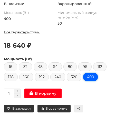
В наличии
Экранированный
Мощность (Вт)
Минимальный радиус
изгиба (мм)
400
50
Все характеристики
18 640 ₽
Мощность (Вт)
16
32
48
64
80
96
112
128
160
192
240
320
400
В корзину
В закладки
В сравнение