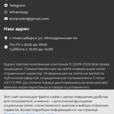
Telegram
WhatsApp
buransibir@gmail.com
Наш адрес
г. Новосибирск ул. Ипподромская 44
Пн-Пт с 8:00 до 19:00
Суббота с 10:00 до 14:00
Буран торгово монтажная компания © 2009-2026 Все права
защищены. Предоставленная на сайте информация несёт
справочный характер. Информация на сайте не является
публичной офертой, определяемой положениями Статьи
437 ГК РФ. До оплаты товара удостоверьтесь во всех для вас
важных характеристиках в товаре и условиях его
эксплуатации.
Этот сайт использует файлы cookie с целью повышения удобства
для пользователя, а именно — дополнения функциями
социальных сетей, статистического анализа и выбора сторонних
сервисов. Более подробную информацию см. на странице