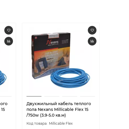
лого
Двухжильный кабель теплого
Двухжил
 15
пола Nexans Millicable Flex 15
пола Nexa
/750w (3.9-5.0 кв.м)
/900w (4.
Millicable Flex