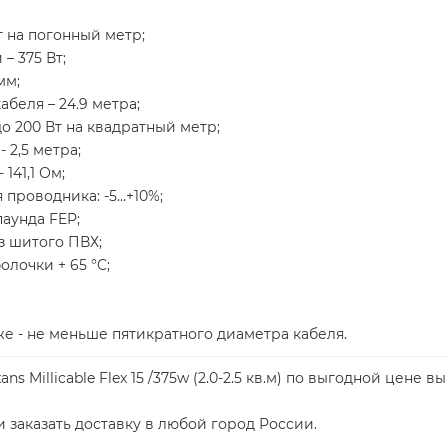
 на погонный метр;
– 375 Вт;
мм;
беля – 24.9 метра;
о 200 Вт на квадратный метр;
 2,5 метра;
141,1 Ом;
проводника: -5…+10%;
аунда FEP;
з шитого ПВХ;
лочки + 65 °C;
 - не меньше пятикратного диаметра кабеля.
s Millicable Flex 15 /375w (2.0-2.5 кв.м) по выгодной цене
 заказать доставку в любой город России.