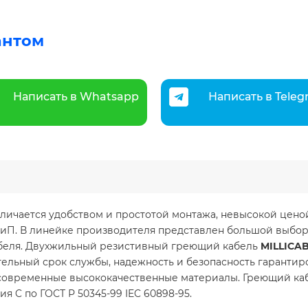
антом
Написать в Whatsapp
Написать в Tele
отличается удобством и простотой монтажа, невысокой цен
СНиП. В линейке производителя представлен большой выбо
абеля. Двухжильный резистивный греющий кабель
MILLICAB
тельный срок службы, надежность и безопасность гаранти
современные высококачественные материалы. Греющий ка
 C по ГОСТ Р 50345-99 IEC 60898-95.