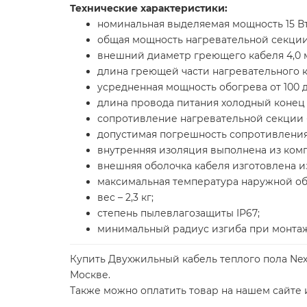
Технические характеристики:
номинальная выделяемая мощность 15 Вт
общая мощность нагревательной секции 
внешний диаметр греющего кабеля 4,0 
длина греющей части нагревательного ка
усредненная мощность обогрева от 100 д
длина провода питания холодный конец -
сопротивление нагревательной секции - 
допустимая погрешность сопротивления 
внутренняя изоляция выполнена из комп
внешняя оболочка кабеля изготовлена и
максимальная температура наружной обо
вес – 2,3 кг;
степень пылевлагозащиты IP67;
минимальный радиус изгиба при монтаже
Купить Двухжильный кабель теплого пола Nexan
Москве.
Также можно оплатить товар на нашем сайте и