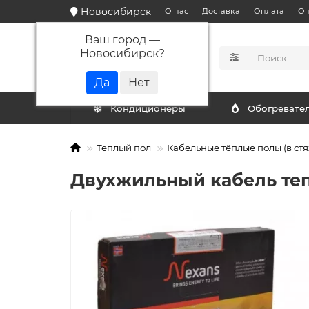
Новосибирск
О нас
Доставка
Оплата
Оп
Ваш город —
Новосибирск
?
КАТАЛОГ
Кондиционеры
Обогревате
Теплый пол
Кабельные тёплые полы (в стя
Двухжильный кабель тепло