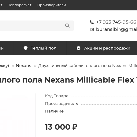
т
Теплорасчет
Производители
+7 923 745-95-66
buransibir@gmai
ли
Тёплый пол
Акции и распродажи
жку)
Nexans
Двухжильный кабель теплого пола Nexans Millica
го пола Nexans Millicable Flex 15
Код Товара
Производитель
Наличие:
13 000 ₽