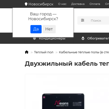
Новосибирск
О нас
Доставка
Оплата
Оп
Ваш город —
Новосибирск
?
КАТАЛОГ
Кондиционеры
Обогревате
Теплый пол
Кабельные тёплые полы (в стя
Двухжильный кабель тепло