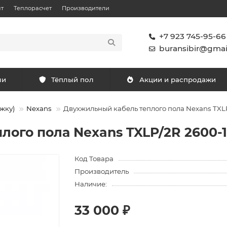
т
Теплорасчет
Производители
+7 923 745-95-66
buransibir@gmai
ли
Тёплый пол
Акции и распродажи
жку)
Nexans
Двухжильный кабель теплого пола Nexans TXLP/2
го пола Nexans TXLP/2R 2600-17 
Код Товара
Производитель
Наличие:
33 000 ₽