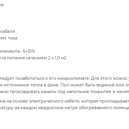
ий
 кабеля
ем. тока
лемента: -5+10%
ля питания сечением 2 х 1,0 м2
ледует позаботиться о его микроклимате. Для этого можно 
м источником тепла в доме. Пол может быть водяной или 
ужно прокладывать каналы под напольное покрытие и меня
ма на основе электрического кабеля, которая прокладывае
ературу на каждом квадратном метре обогреваемого помещ