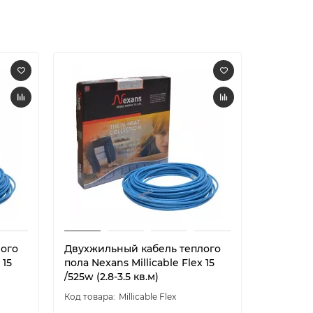
лого
Двухжильный кабель теплого
Двухжил
 15
пола Nexans Millicable Flex 15
пола Nexa
/525w (2.8-3.5 кв.м)
/600w (3.
Millicable Flex