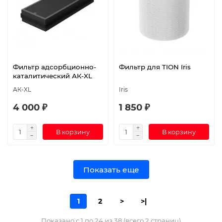
Фильтр адсорбционно-
Фильтр для TION Iris
каталитический АК-XL
АК-XL
Iris
4 000 ₽
1 850 ₽
В корзину
В корзину
Показать еще
1
2
>
>|
Показано с 1 по 24 из 38 (всего 2 страниц)