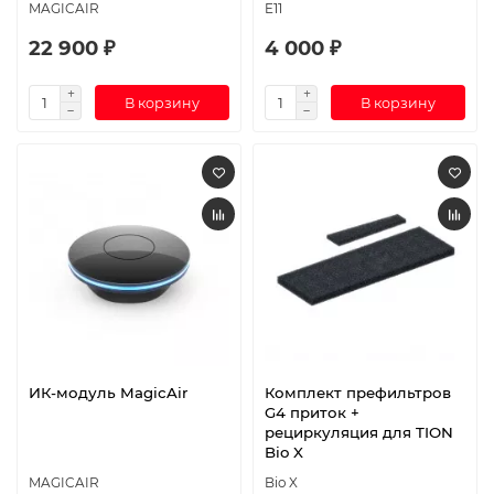
MAGICAIR
E11
22 900 ₽
4 000 ₽
В корзину
В корзину
ИК-модуль MagicAir
Комплект префильтров
G4 приток +
рециркуляция для TION
Bio X
MAGICAIR
Bio X