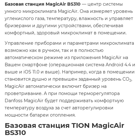
Базовая станция MagicAir BS310
— центр системы
умного микроклимата MagicAir. Она измеряет уровень
углекислого газа, температуру, влажность и управляет
бризерами и другими устройствами, обеспечивая
комфортный, здоровый микроклимат в помещении.
Управление приборами и параметрами микроклимата
возможно как в ручном, так и в полностью
автоматическом режиме из приложения MagicAir на
Вашем смартфоне (операционная система Android 4.4 и
выше и iOS 11.0 и выше). Например, когда в помещении
становится душно и превышен заданный уровень CO
,
2
MagicAir автоматически включит бризер на
проветривание. А при помощи терморегулятора
Danfoss MagicAir будет поддерживать комфортную
температуру воздуха за счет авторегулировки
мощности батареи отопления.
Базовая станция TION MagicAir
BS310