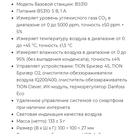
Модель базовой станции: BS310
Питание BS310: 5 В, 1 А
Измеряет уровень углекислого газа CO
в
2
диапазоне от 0 до 5000 ppm, точность ±50 ppm +
5%
Измеряет температуру воздуха в диапазоне от 0
до +45 °С, точность ±1,5 °С
Измеряет влажность воздуха в диапазоне от 0 до
95% (без выпадения конденсата), точность ±4%
Управляет устройствами: TION Бризер 4S, TION
Бризер O2, очистители-обеззораживатели
воздуха IQ200/400, очиститель-обеззараживатель
TION Clever, ИК-модуль, терморегулятор Danfoss
Eco
Удаленное управление системой со смартфона
при наличии интернета
Световая индикация качества воздуха
Масса (нетто): 133 ± 3 г
Размер (В х Ш х Г): 100 × 100 × 27 мм