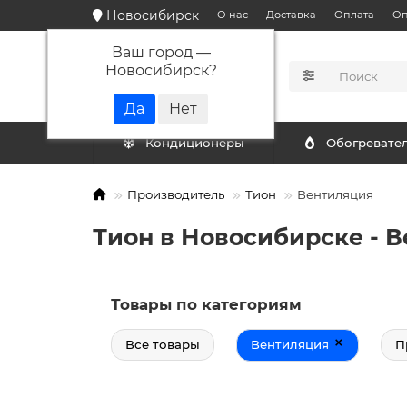
Новосибирск
О нас
Доставка
Оплата
Оп
Ваш город —
Новосибирск
?
КАТАЛОГ
Кондиционеры
Обогревате
Производитель
Тион
Вентиляция
Тион в Новосибирске - 
Товары по категориям
×
Все товары
Вентиляция
П