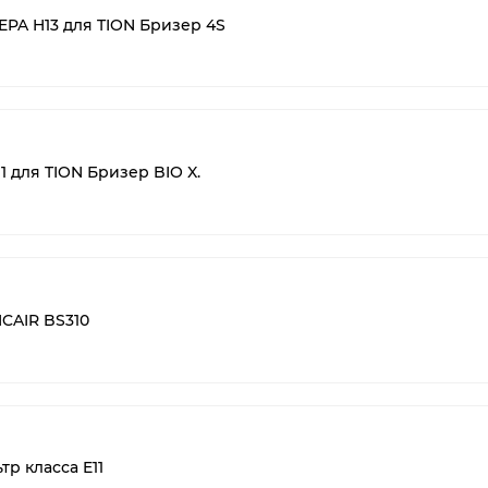
PA H13 для TION Бризер 4S
 для TION Бризер BIO X.
CAIR BS310
р класса E11