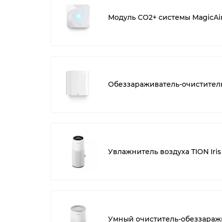
Модуль СО2+ системы MagicAi
Обеззараживатель-очиститель
Увлажнитель воздуха TION Iris
Умный очиститель-обеззаражи