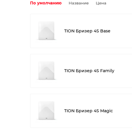
По умолчанию
Название
Цена
TION Бризер 4S Base
TION Бризер 4S Family
TION Бризер 4S Magic