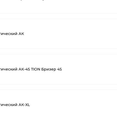
тический АК
ический АК-4S TION Бризер 4S
тический АК-XL