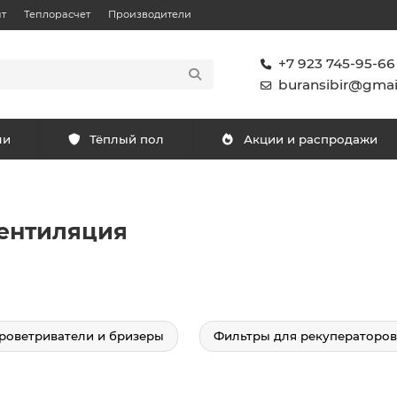
т
Теплорасчет
Производители
+7 923 745-95-66
buransibir@gmai
ли
Тёплый пол
Акции и распродажи
Вентиляция
роветриватели и бризеры
Фильтры для рекуператоров