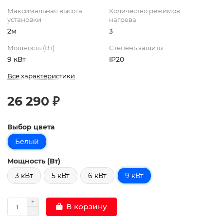
Максимальная высота
Количество режимов
установки
нагрева
2м
3
Мощность (Вт)
Степень защиты
9 кВт
IP20
Все характеристики
26 290 ₽
Выбор цвета
Белый
Мощность (Вт)
3 кВт
5 кВт
6 кВт
9 кВт
В корзину