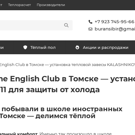
т
Теплорасчет
Производители
+7 923 745-95-66
buransibir@gmai
ли
Тёплый пол
Акции и распродажи
nglish Club в Томске — установка тепловой завесы KALASHNIKOV
 English Club в Томске — устан
11 для защиты от холода
ы побывали в школе иностранных
 Томске — делимся тёплой
альный комфорт
. Именно так произошло в школе