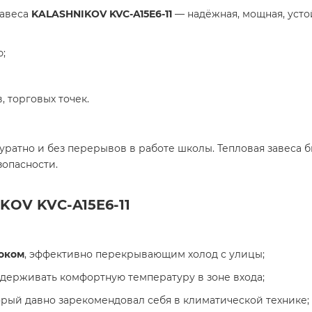
завеса
KALASHNIKOV KVC-A15E6-11
— надёжная, мощная, усто
;
 торговых точек.
уратно и без перерывов в работе школы. Тепловая завеса 
опасности.
KOV KVC-A15E6-11
оком
, эффективно перекрывающим холод с улицы;
ддерживать комфортную температуру в зоне входа;
торый давно зарекомендовал себя в климатической технике;