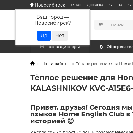
Новосибирск
О нас
Доставка
Оплата
Оп
Ваш город —
Новосибирск
?
КАТАЛОГ
Кондиционеры
Обогревате
Наши работы
Тёплое решение для Home E
Тёплое решение для Home
KALASHNIKOV KVC-A15E6-
Привет, друзья! Сегодня м
языков Home English Club в
историей 😊
Иногда самые простые вещи создают
максим