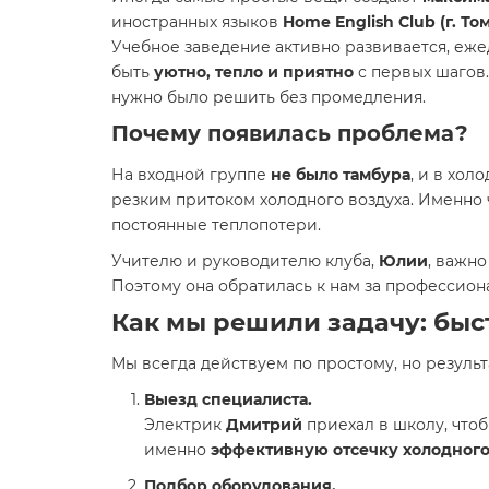
иностранных языков
Home English Club (г. То
Учебное заведение активно развивается, еже
быть
уютно, тепло и приятно
с первых шагов.
нужно было решить без промедления.
Почему появилась проблема?
На входной группе
не было тамбура
, и в хол
резким притоком холодного воздуха. Именно
постоянные теплопотери.
Учителю и руководителю клуба,
Юлии
, важн
Поэтому она обратилась к нам за профессио
Как мы решили задачу: бы
Мы всегда действуем по простому, но резуль
Выезд специалиста.
Электрик
Дмитрий
приехал в школу, чтоб
именно
эффективную отсечку холодного
Подбор оборудования.