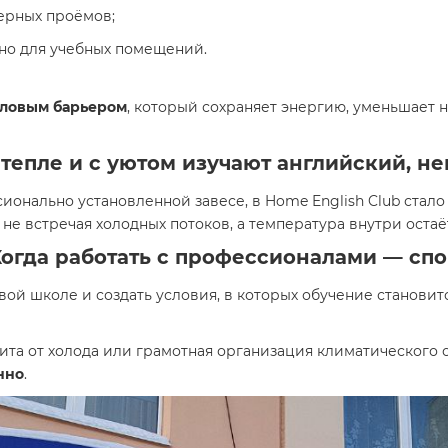
ерных проёмов;
жно для учебных помещений.
пловым барьером
, который сохраняет энергию, уменьшает 
 тепле и с уютом изучают английский, н
онально установленной завесе, в Home English Club стало
не встречая холодных потоков, а температура внутри остаё
Когда работать с профессионалами — сп
вой школе и создать условия, в которых обучение станови
та от холода или грамотная организация климатического 
нно
.