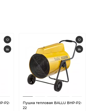
P-P2-
Пушка тепловая BALLU BHP-P2-
Пушка т
22
15