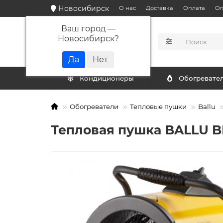
Новосибирск
О нас
Доставка
Оплата
Оп
Ваш город —
Новосибирск
?
КАТАЛОГ
Кондиционеры
Обогревате
Обогреватели
Тепловые пушки
Ballu
Тепловая пушка BALLU B