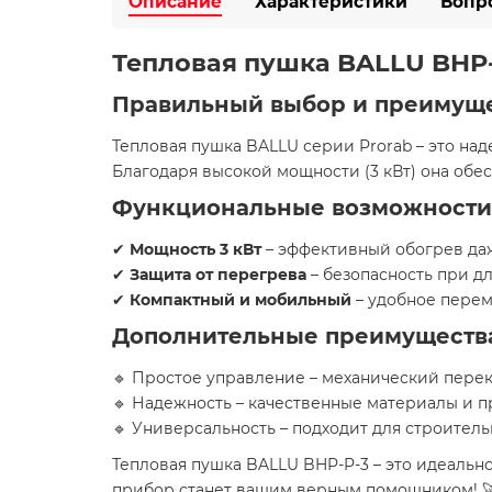
Описание
Характеристики
Вопр
Тепловая пушка BALLU BHP
Правильный выбор и преимущ
Тепловая пушка BALLU серии Prorab – это на
Благодаря высокой мощности (3 кВт) она обе
Функциональные возможности
✔
Мощность 3 кВт
– эффективный обогрев даж
✔
Защита от перегрева
– безопасность при д
✔
Компактный и мобильный
– удобное перем
Дополнительные преимуществ
🔹 Простое управление – механический перек
🔹 Надежность – качественные материалы и 
🔹 Универсальность – подходит для строитель
Тепловая пушка BALLU BHP-P-3 – это идеальн
прибор станет вашим верным помощником! 