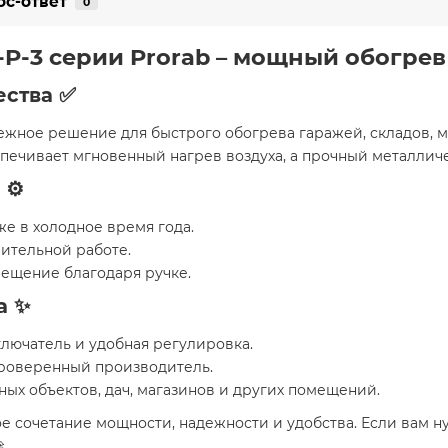
ос-ответ
0
-P-3
серии Prorab – мощный обогре
ества
✅
дежное решение для быстрого обогрева гаражей, складов, 
спечивает мгновенный нагрев воздуха, а прочный металлич
⚙️
е в холодное время года.
лительной работе.
ещение благодаря ручке.
а
✨
лючатель и удобная регулировка.
проверенный производитель.
ных объектов, дач, магазинов и других помещений.
ое сочетание мощности, надежности и удобства. Если вам 
