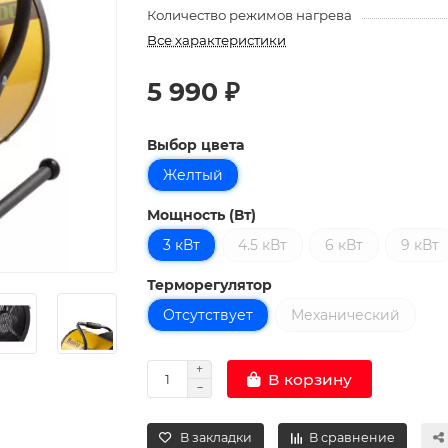
Количество режимов нагрева
Все характеристики
5 990 ₽
Выбор цвета
Желтый
Мощность (Вт)
3 кВт
4.5 кВт
6 кВт
9 кВт
Терморегулятор
Отсутствует
Механический
В корзину
В закладки
В сравнение