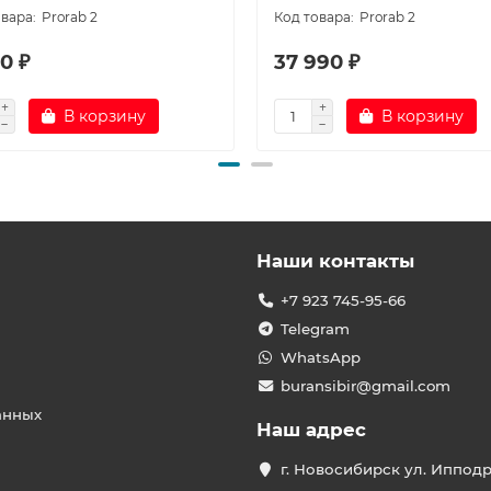
Prorab 2
Prorab 2
0 ₽
37 990 ₽
В корзину
В корзину
Наши контакты
+7 923 745-95-66
Telegram
WhatsApp
buransibir@gmail.com
анных
Наш адрес
г. Новосибирск ул. Иппод