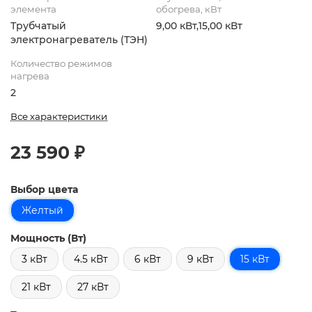
элемента
обогрева, кВт
Трубчатый
9,00 кВт,15,00 кВт
электронагреватель (ТЭН)
Количество режимов
нагрева
2
Все характеристики
23 590 ₽
Выбор цвета
Желтый
Мощность (Вт)
3 кВт
4.5 кВт
6 кВт
9 кВт
15 кВт
21 кВт
27 кВт