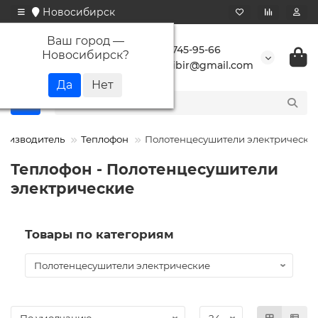
Новосибирск
Ваш город —
+7 923 745-95-66
Новосибирск
?
buransibir@gmail.com
роизводитель
Теплофон
Полотенцесушители электрически
Теплофон - Полотенцесушители
электрические
Товары по категориям