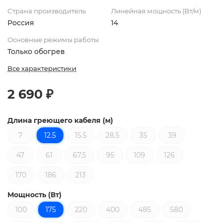
Страна производитель
Линейная мощность (Вт/м)
Россия
14
Основные режимы работы
Только обогрев
Все характеристики
2 690 ₽
Длина греющего кабеля (м)
7
12.5
15.5
28.5
35
39
47
61
67.5
95
109
126
170
186
213
Мощность (Вт)
100
175
220
400
485
580