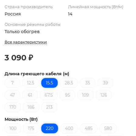
Страна производитель
Линейная мощность (Вт/м)
Россия
14
Основные режимы работы
Только обогрев
Все характеристики
3 090 ₽
Длина греющего кабеля (м)
7
12.5
15.5
28.5
35
39
47
61
67.5
95
109
126
170
186
213
Мощность (Вт)
100
175
220
400
485
580