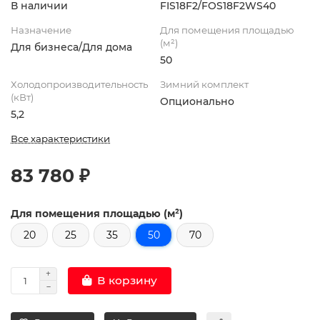
В наличии
FIS18F2/FOS18F2WS40
Назначение
Для помещения площадью
(м²)
Для бизнеса/Для дома
50
Холодопроизводительность
Зимний комплект
(кВт)
Опционально
5,2
Все характеристики
83 780 ₽
Для помещения площадью (м²)
20
25
35
50
70
В корзину